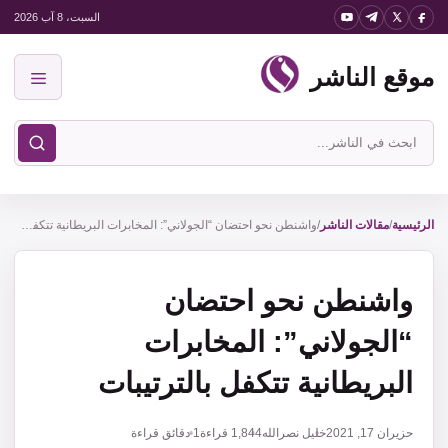
نتقل
السبت، 8 آب 2026
لى
موقع الناشر
لمحتوى
القائمة
ابحث
في
موقع
الناشر
الرئيسية
/
مقالات الناشر
/
واشنطن نحو احتضان “الجولاني”: المخابرات البريطانية تتكفل بالترتيبات
واشنطن نحو احتضان
“الجولاني”: المخابرات
البريطانية تتكفل بالترتيبات
حزيران 17, 2021
خليل نصرالله
1,844
قراءة
1 دقائق قراءة