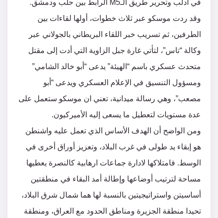
في ادلب وتحرير طريق الـM5 الرابط بين حلب ودمشق.
وقد ردت موسكو عبر ثلاث خطوات، أولها لقاءات بين
الطرفين، ثم تسريب خبر اللقاء البريطاني بالجولاني عبر
وكالة “تاس”، لتأتي غارة جبل الزاوية التي أدت إلى مقتل
متحدث عسكري باسم “الهيئة” يدعى “أبو خالد الشامي”
ومسؤول التنسيق في الإعلام العسكري ويدعى “أبو
مصعب”، وهي رسالة ميدانية، تعني ان موسكو ستعمل على
عدة مستويات لتعطيل ما يسعى إليه الأميركيون.
ومن الواضح أن الهدف الأساس الذي تعمل عليه واشنطن
هو إبقاء يد طولى في غرب البلاد، وتعزيز أوراق أخرى في
الوسط. فامتلاكها لادارة جماعات ارهابية كالنصرة يعطيها
مساحة لترتيب أوضاعها وإطالة أمد البقاء في منطقتين
أساسيتن واستراتيجيتين بالنسبة لها هما شمال شرق البلاد،
تحيدا منطقة الجزيرة ومناطق الحدود مع العراق، ومنطقة