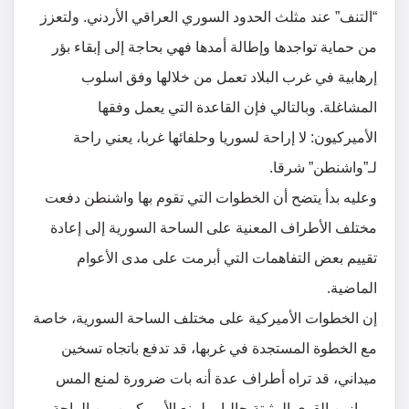
“التنف” عند مثلث الحدود السوري العراقي الأردني. ولتعزز
من حماية تواجدها وإطالة أمدها فهي بحاجة إلى إبقاء بؤر
إرهابية في غرب البلاد تعمل من خلالها وفق اسلوب
المشاغلة. وبالتالي فإن القاعدة التي يعمل وفقها
الأميركيون: لا إراحة لسوريا وحلفائها غربا، يعني راحة
لـ”واشنطن” شرقا.
وعليه بدأ يتضح أن الخطوات التي تقوم بها واشنطن دفعت
مختلف الأطراف المعنية على الساحة السورية إلى إعادة
تقييم بعض التفاهمات التي أبرمت على مدى الأعوام
الماضية.
إن الخطوات الأميركية على مختلف الساحة السورية، خاصة
مع الخطوة المستجدة في غربها، قد تدفع باتجاه تسخين
ميداني، قد تراه أطراف عدة أنه بات ضرورة لمنع المس
بموازين القوى المثبتة حاليا، ولمنع الأميركيين من الراحة