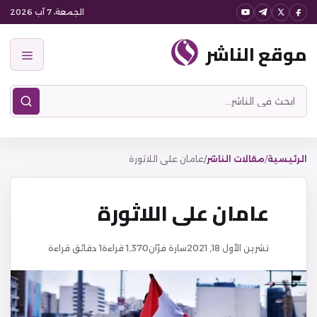
نتقل
الجمعة، 7 آب 2026
لى
موقع الناشر
لمحتوى
القائمة
ابحث
في
موقع
الناشر
الرئيسية
/
مقالات الناشر
/
عامان على اللاثورة
عامان على اللاثورة
تشرين الأول 18, 2021
سارة فرّان
1,370
قراءة
1 دقائق قراءة