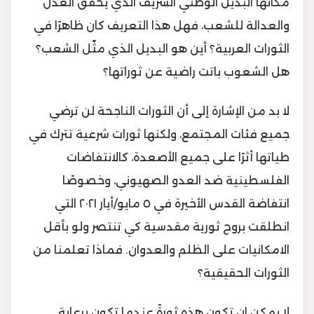
مكانها البديل الوطني الشريف الذي يحقق العدل
والعدالة للشعب، فهل هذا التعريف كان ظاهرًا في
الثورات العربية؟ أين هو البديل الذي مثّل الشعب؟
هل الشعوب باتت راضية عن ثوراتها؟
لا بد من الإشارة إلى أن الثورات الناجحة لن ترضي
جميع فئات المجتمع، ولكنها ثورات شرعية تترك في
طياتها أثرًا على جميع الأصعدة، كالانتفاضات
الفلسطينية ضد العدو الصهيوني، وخصوصًا
انتفاضة القدس الأخيرة في ٥ مايو/أيار ٢٠٢١ التي
انطلقت بروح ثورية مقدسية كي تنتصر ولو بأقل
الامكانيات على الظلم والعدوان. فماذا تعلمنا من
الثورات الحقيقية؟
لا يمكن ان تكون هذه ثورةً عندما تكون برعاية