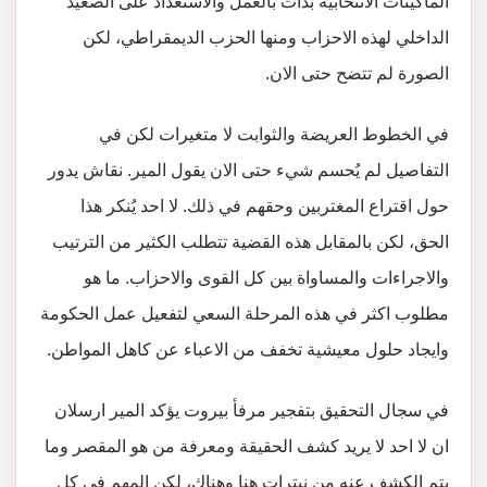
الماكينات الانتخابية بدأت بالعمل والاستعداد على الصعيد
الداخلي لهذه الاحزاب ومنها الحزب الديمقراطي، لكن
الصورة لم تتضح حتى الان.
في الخطوط العريضة والثوابت لا متغيرات لكن في
التفاصيل لم يُحسم شيء حتى الان يقول المير. نقاش يدور
حول اقتراع المغتربين وحقهم في ذلك. لا احد يُنكر هذا
الحق، لكن بالمقابل هذه القضية تتطلب الكثير من الترتيب
والاجراءات والمساواة بين كل القوى والاحزاب. ما هو
مطلوب اكثر في هذه المرحلة السعي لتفعيل عمل الحكومة
وايجاد حلول معيشية تخفف من الاعباء عن كاهل المواطن.
في سجال التحقيق بتفجير مرفأ بيروت يؤكد المير ارسلان
ان لا احد لا يريد كشف الحقيقة ومعرفة من هو المقصر وما
يتم الكشف عنه من نيترات هنا وهناك، لكن المهم في كل