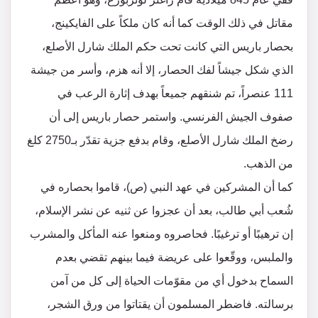
مقاتل في ذلك الوقت كما أنه كان ملكاً على الفايكينج،
بحصار باريس التي كانت تحت حكم الملك شارل الأصلع،
الذي شكل جيشاً لفك الحصار، إلا أنه هزم، وأسر من جيشة
111 عنصراً، تم شنقهم جميعاً بهدف إثارة الرعب في
صفوف الجيش الفرنسي. واستمر حصار باريس إلى أن
رضخ الملك شارل الأصلع، وقام بدفع جزية تقدّر بـ2750 كلغ
من الذهب.
كما أن المشركين في عهد النبي (ص)، قاموا بحصاره في
شُعب أبي طالب، بعد أن عجزوا عن ثنيه عن نشر الإسلام،
إن ترهيبًا أو ترغيبًا. فحاصروه ومنعوا عنه المأكل والمشرب
والملبس، ووقّعوا على عريضة فيما بينهم تقضي بعدم
السماح بدخول أي من مقوّمات الحياة إلى كل من آمن
برسالته. فاضطر المسلمون أن يقتاتوا من ورق الشجر،