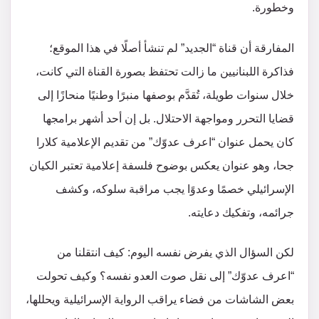
وخطورة.
المفارقة أن قناة “الجديد” لم تنشأ أصلًا في هذا الموقع؛
فذاكرة اللبنانيين ما زالت تحتفظ بصورة القناة التي كانت،
خلال سنوات طويلة، تُقدَّم بوصفها منبرًا وطنيًا منحازًا إلى
قضايا التحرر ومواجهة الاحتلال. بل إن أحد أشهر برامجها
كان يحمل عنوان “اعرف عدوّك” من تقديم الإعلامية كلارا
جحا، وهو عنوان يعكس بوضوح فلسفة إعلامية تعتبر الكيان
الإسرائيلي خصمًا وعدوًا يجب مراقبة سلوكه، وكشف
جرائمه، وتفكيك دعايته.
لكن السؤال الذي يفرض نفسه اليوم: كيف انتقلنا من
“اعرف عدوّك” إلى نقل صوت العدو نفسه؟ وكيف تحولت
بعض الشاشات من فضاء يراقب الرواية الإسرائيلية ويحللها،