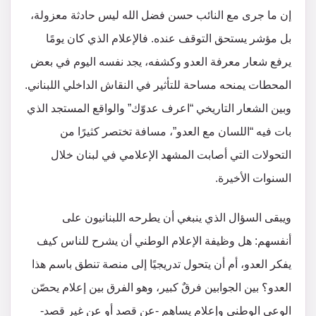
إن ما جرى مع النائب حسن فضل الله ليس حادثة معزولة،
بل مؤشر يستحق التوقف عنده. فالإعلام الذي كان يومًا
يرفع شعار معرفة العدو وكشفه، يجد نفسه اليوم في بعض
المحطات يمنحه مساحة للتأثير في النقاش الداخلي اللبناني.
وبين الشعار التاريخي “اعرف عدوّك” والواقع المستجد الذي
بات فيه “اللسان مع العدو”، مسافة تختصر كثيرًا من
التحولات التي أصابت المشهد الإعلامي في لبنان خلال
السنوات الأخيرة.
ويبقى السؤال الذي ينبغي أن يطرحه اللبنانيون على
أنفسهم: هل وظيفة الإعلام الوطني أن يشرح للناس كيف
يفكر العدو، أم أن يتحول تدريجيًا إلى منصة تنطق باسم هذا
العدو؟ بين الجوابين فرقٌ كبير، وهو الفرق بين إعلام يحصّن
الوعي الوطني وإعلام يساهم -عن قصد أو عن غير قصد-