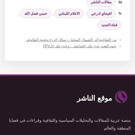
مقالات الناشر
الوسوم
افيجاي ادرعي
,
الاعلام اللبناني
,
حسن فضل الله
,
قناة الجديد
من الضاحية إلى الشمال المحتل: رسائل الردع وحدود التفاوض
جنود العدو: عينٌ على الشاشة… وعينٌ على الـFPV
موقع الناشر
منصة عربية للمقالات والتحليلات السياسية والثقافية وقراءات في قضايا
المنطقة والعالم