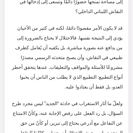
إلى مساحة تمنحها حضورًا دائمًا وتسعى إلى إدخالها في
النقاش اللبناني الداخلي؟
قد لا يكون الأمر مقصودًا دائمًا، لكنه في كثير من الأحيان
يؤدي إلى النتيجة نفسها. فالاحتلال لا يحتاج بالضرورة إلى
من يدافع عنه بصورة مباشرة، بل يكفيه أن يُعامل كطرف
طبيعي في النقاش، وأن يصبح متحدثه الرسمي مصدرًا
مشروعًا للأسئلة والمواقف والتعليقات. عندها يتحقق أخطر
أنواع التطبيع: التطبيع الذي لا يطلب من الناس أن يحبوا
العدو، بل فقط أن يعتادوا عليه.
ولعلّ ما أثار الاستغراب في حادثة “الجديد” ليس مجرد طرح
السؤال، بل رد الفعل على رفض الإجابة عنه، وكأنّ الامتناع
عن التفاعل مع أدرعي يحتاج إلى تبرير، أو كأنّ من حق
المتحدث باسم جيش الاحتلال أن يجد له مكانًا ثابتًا داخل