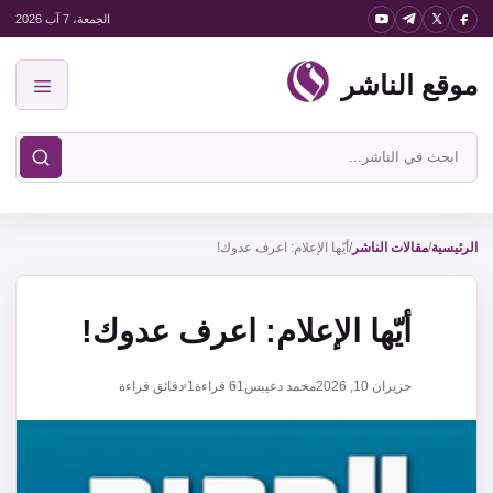
نتقل
الجمعة، 7 آب 2026
لى
موقع الناشر
لمحتوى
القائمة
ابحث
في
موقع
الناشر
الرئيسية
/
مقالات الناشر
/
أيّها الإعلام: اعرف عدوك!
أيّها الإعلام: اعرف عدوك!
حزيران 10, 2026
محمد دعيبس
61
قراءة
1 دقائق قراءة