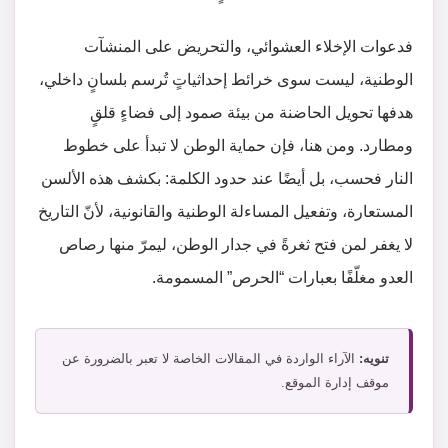
فدعوات الإخلاء العشوائي، والتحريض على المنشآت
الوطنية، ليست سوى خرائط إحداثياتٍ تُرسم بلسانٍ داخلي،
هدفها تحويل الحاضنة من بيئة صمود إلى فضاءٍ قلقٍ
ومطارد. ومن هنا، فإن حماية الوطن لا تبدأ على خطوط
النار فحسب، بل أيضًا عند حدود الكلمة: بكشف هذه الألسن
المستعارة، وتفعيل المساءلة الوطنية والقانونية، لأنّ التاريخ
لا يغفر لمن فتح ثغرةً في جدار الوطن، ليمرّ منها رصاص
العدو مغلّفًا بعبارات “الحرص” المسمومة.
تنويه:
الآراء الواردة في المقالات الخاصة لا تعبر بالضرورة عن
موقف إدارة الموقع.