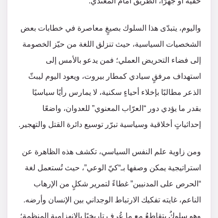
خفيةً أو جهرًا، الطريق أمام المعتدي.
واليوم، يتبدّى هذا السلوك بصيغٍ معاصرة في خطابات بعض
الشخصيات السياسية، حيث تنزلق اللغة من حيّز الخصومة
إلى فضاء التحريض العملي؛ فمن يدعو بالأمس إلى
استهداف مرفقٍ سيادي كمطار بيروت، ويعود اليوم ليبثّ
الذعر مطالبًا بإخلاء أحياءٍ سكنية، لا يمارس رأيًا سياسيًا
بقدر ما يؤدي دور “العرّاب المعنوي” للعدوان، واضعًا
إحداثياتٍ أخلاقية وسياسية تبرّر توسيع دائرة القتل والتهجير.
ومن زاوية علم النفس السياسي، تكشف هذه الظاهرة عن
استراتيجية يمكن وصفها بـ“كيّ الوعي”، حيث تُستعمل لغة
“الحرص على المدنيين” غطاءً لتمرير شكلٍ من الإرهاب
الناعم، غايته تفكيك الارتباط الوجداني بين الإنسان وأرضه.
وهو سلوكٌ يتقاطعُ مع ما عُرف تاريخيًا بالانهزامية المنظمة؛