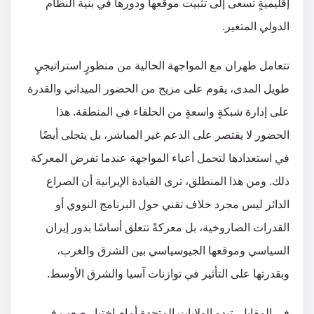
إقليميةٍ تسعى إلى تثبيت موقعها ودورها في بنية النظام
الدولي المتغير.
تتعامل طهران مع المواجهة الحالية من منظورٍ استراتيجيٍ
طويل المدى، يقوم على مزيج من الحضور الميداني والقدرة
على إدارة شبكةٍ واسعةٍ من الحلفاء في المنطقة. هذا
الحضور لا يقتصر على الدعم غير المباشر، بل يتجلى أيضًا
في استعدادها لتحمل أعباء المواجهة عندما تفرض المعركة
ذلك. ومن هذا المنطلق، ترى القيادة الإيرانية أن الصراع
الدائر ليس مجرد خلاف تقني حول البرنامج النووي أو
القدرات الصاروخية، بل معركةً تتعلق أساسًا بدور إيران
السياسي وموقعها الجيوسياسي بين الشرق والغرب،
وبقدرتها على التأثير في توازنات آسيا والشرق الأوسط.
في المقابل، تبدو الولايات المتحدة أمام اختبارٍ صعبٍ في