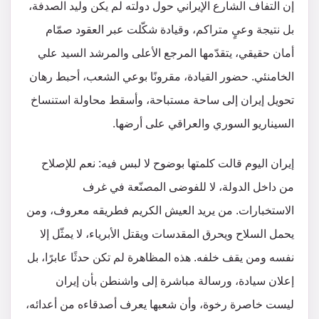
إن التفاف الشارع الإيراني حول دولته لم يكن وليد الصدفة،
بل نتيجة وعيٍ متراكم، وقيادة شكّلت عبر العقود صمّام
أمان حقيقي، يتقدّمها المرجع الأعلى والمرشد السيد علي
الخامنئي. حضور القيادة، مقرونًا بوعي الشعب، أحبط رهان
تحويل إيران إلى ساحة مستباحة، وأسقط محاولة استنساخ
السيناريو السوري والعراقي على أرضها.
إيران اليوم قالت كلمتها بوضوح لا لبس فيه: نعم للإصلاح
من داخل الدولة، لا للفوضى المصنّعة في غرف
الاستخبارات. من يريد العيش الكريم فطريقه معروف، ومن
يحمل السلاح ويحرق المقدسات ويقتل الأبرياء، لا يمثّل إلا
نفسه ومن يقف خلفه. هذه المظاهرة لم تكن حدثًا عابرًا، بل
إعلان سيادة، ورسالة مباشرة إلى واشنطن بأن إيران
ليست خاصرة رخوة، وأن شعبها يعرف أصدقاءه من أعدائه،