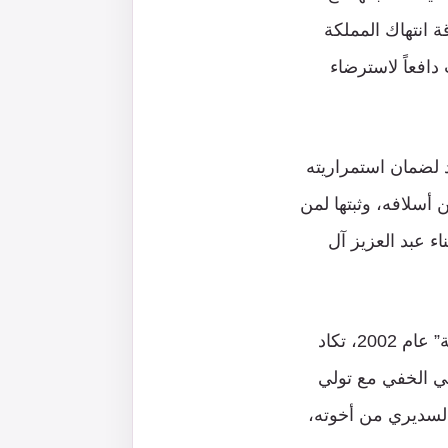
 انتهاك المملكة
افعاً لاسترضاء
 لضمان استمراريته
 أسلافه، وثبتها لمن
ء عبد العزيز آل
الظروف التي قادت عبد الله بن عبد العزيز لإطلاق ما سُمي بـ “مبادرة السلام العربية” عام 2002، تكاد
ي الخفي مع تولي
السديري من أخوته،