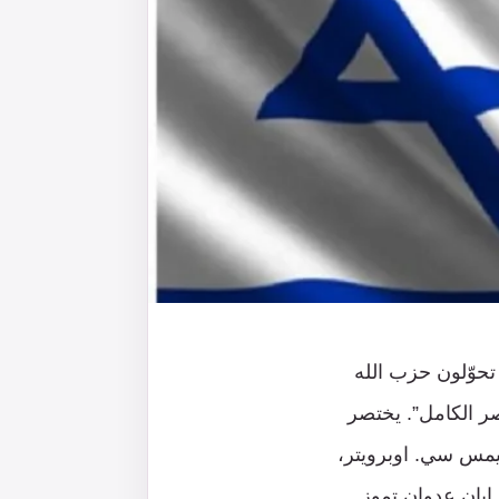
 تحوّلون حزب الله
صر الكامل”. يختصر
يمس سي. اوبرويتر،
 السعودية إبان عدوان تموز.