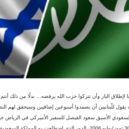
ًا لإطلاق النار وأن تتركوا حزب الله يرفضه… بدلًا من ذلك أنتم
 يقول للّبنانيين أن يصمدوا أسبوعين إضافيين وسيحقق لهم الن
 السعودي الأسبق سعود الفيصل للسفير الأميركي في الرياض ج
خلال اجتماعهما في 30 تموز/يوليو 2006، الدور الذي اضطلعت به المملكة