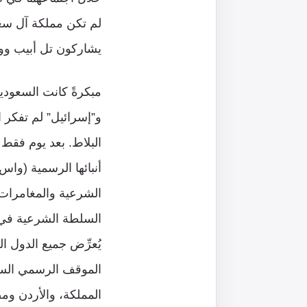
لم تكن مملكة آل سعو
يشاركون تل أبيب وو
و”إسرائيل” لم تفكر 
البلاط. بعد يوم فقط
أنبائها الرسمية (واس)
الشرعية والمغامرات 
السلطة الشرعية في د
يُعرِّض جميع الدول ا
الموقف الرسمي السع
المملكة، والأردن و