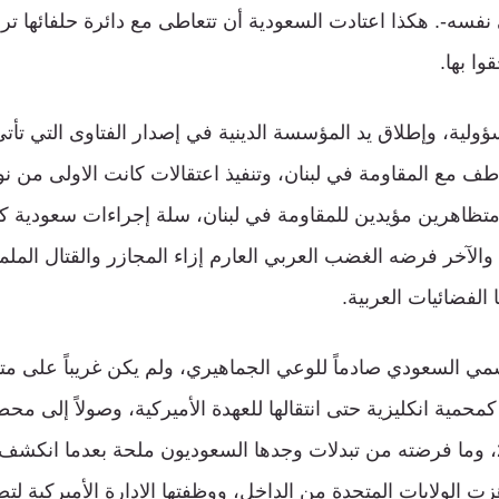
ى نفسه-. هكذا اعتادت السعودية أن تتعاطى مع دائرة حلفائها 
وا بها.
ؤولية، وإطلاق يد المؤسسة الدينية في إصدار الفتاوى التي تأ
طف مع المقاومة في لبنان، وتنفيذ اعتقالات كانت الاولى من 
متظاهرين مؤيدين للمقاومة في لبنان، سلة إجراءات سعودية كان
والآخر فرضه الغضب العربي العارم إزاء المجازر والقتال المل
 الفضائيات العربية.
ي السعودي صادماً للوعي الجماهيري، ولم يكن غريباً على مت
سبتمبر (أيلول) 2011، وما فرضته من تبدلات وجدها السعوديون ملحة بعدما 
زت الولايات المتحدة من الداخل، ووظفتها الادارة الأميركية لتص