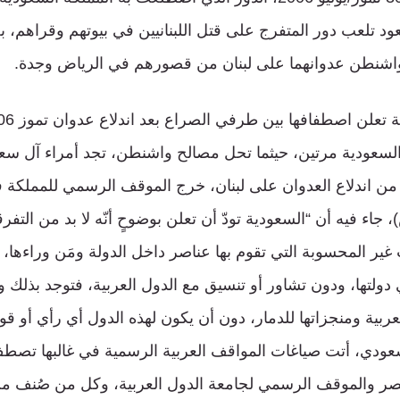
د تلعب دور المتفرج على قتل اللبنانيين في بيوتهم وقراهم، ب
اشنطن عدوانهما على لبنان من قصورهم في الرياض وجدة.
السعودية مرتين، حيثما تحل مصالح واشنطن، تجد أمراء آل سعود
 من اندلاع العدوان على لبنان، خرج الموقف الرسمي للمملكة ف
، جاء فيه أن “السعودية تودّ أن تعلن بوضوحٍ أنّه لا بد من التفر
غير المحسوبة التي تقوم بها عناصر داخل الدولة ومَن وراءها،
ولتها، ودون تشاور أو تنسيق مع الدول العربية، فتوجد بذلك وض
لعربية ومنجزاتها للدمار، دون أن يكون لهذه الدول أي رأي أو ق
ودي، أتت صياغات المواقف العربية الرسمية في غالبها تص
مصر والموقف الرسمي لجامعة الدول العربية، وكل من صُنف 