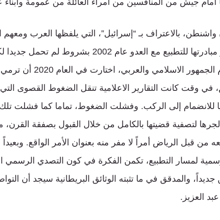
ً أمام جيش من المنافسين من أمراء العائلة من عمومة وأبناء ع
شنطن، بالاعتراف بـ “إسرائيل”، التي يلفظها العرب ومعهم ال
كانت السعودية تمرر مبادرتها للتطبيع مع العدو عام 2002 ب
تحفظ ماء وجهها أمام الجمهور الاسلا
، في وقت كانت التقارير الاعلامية تنقل الضغوط القصوى التي 
يا للانضمام إلى الركب. وفشلت الضغوط، تماما كما فشلت تل
جرها لتصفية قضيتها بالكامل من خلال القبول بصفقة القرن، م
عه من قبل الرياض أمراً لا مفر منه بعنوان الأمر الواقع. وبعيدا
رسمية لمسار التطبيع، تكمن الفكرة في كون التصدي الرسمي ا
 جديداً، والمدقق في ما تثبته الوثائق البريطانية سيجد أن التو
بد العزيز.