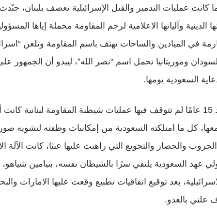
م 2006، وبينما كانت عمليات التدمير والقتل الإسرائيلية تعصف بلبنان، جنّ
الدينية وآلياتها الاعلامية لرجم المقاومة محملة إياها المسؤولي
رمة في الميادين والساحات تهتف باسم المقاومة وتلعن “اسرائ
دان وموريتانيا تحمل اسم “نصر الله”، ليبدو أن الجمهور على 
ية السعودية يومها.
في العام 2021، وبعد 15 عامًا لم تتوقف فيها عمليات شيطنة المقاومة لبنانية
معها، كل ما امتلكته السعودية من إمكانيات وظفته لتشويه صور
روب والحصار والتجويع التي راهنت عليها عبثا، كانت الآلة الا
 عهد السعودية يلتقي سرًا بالشيطان نفسه، بنيامين نتنياهو، و
رائيلية، بعد توقيع اتفاقيات تطبيع وقعت عليها الامارات وال
 علني بالعدو.