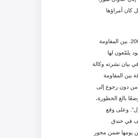
ل كان أمراؤها
مبكرةً كانت السعودية تعلن اصطفافها بين طرفي الصراع بعد اندلاع عدوان تموز 2006. بين المقاومة
 يلمّعون لها
ي بيان نشرته وكالة
قة بين المقاومة
 من دون رجوع إلى
عًا بالغ الخطورة،
ول”. وعلى وقع
طف في خندق
من يومها ضمن محور