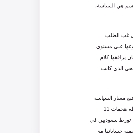
ترسم هي السياسة،
تي غب الطلب
نوعها على مستوى
 يرافقها كلام
محي الذي كانت
تبع مسار السياسة
السعودية منذ نشأتها كمحمية انكليزية حتى انتقالها للعهدة الأميركية، وصولاً إلى محطة هجمات 11
انكشف تورط سعوديين في
فية حساباتها مع