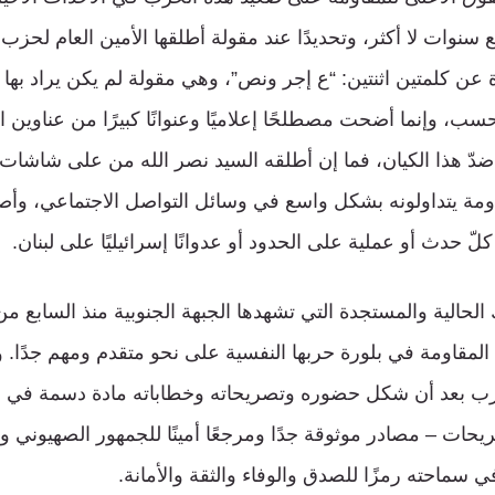
ضع سنوات لا أكثر، وتحديدًا عند مقولة أطلقها الأمين العام لحز
 عن كلمتين اثنتين: “ع إجر ونص”، وهي مقولة لم يكن يراد بها 
ب، وإنما أضحت مصطلحًا إعلاميًا وعنوانًا كبيرًا من عناوين 
ضدّ هذا الكيان، فما إن أطلقه السيد نصر الله من على شاشات ا
قاومة يتداولونه بشكل واسع في وسائل التواصل الاجتماعي، وأ
لّ حدث أو عملية على الحدود أو عدوانًا إسرائيليًا على لبنان.
 الحالية والمستجدة التي تشهدها الجبهة الجنوبية منذ السابع م
المقاومة في بلورة حربها النفسية على نحو متقدم ومهم جدًا. 
رب بعد أن شكل حضوره وتصريحاته وخطاباته مادة دسمة في إدا
يحات – مصادر موثوقة جدًا ومرجعًا أمينًا للجمهور الصهيوني 
ي سماحته رمزًا للصدق والوفاء والثقة والأمانة.