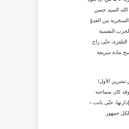
ب الله السيد حسن
السخرية من العدوّ
الحرب النفسية
لتلفزة، حتّى راح
صبح مادة سريعة
ن تشرين الأول/
وقد كان سماحته
رتها، حتّى باتت –
ولكل جمهور