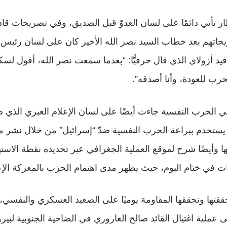
ار تأتي دائمًا على لسان العدوّ قبل الصديق، وفي تصريحات قا
يحاتهم بعد خطاب السيد نصر الله الأخير كان على لسان رئيس
يد أزولاي الذي قال حرفيًّا: “بعدما سمعت نصر الله، أقول لسك
لحرب للعودة، وأنا أصدقه”.
ي الحرب النفسية جاءت أيضًا على لسان الإعلام العبري الذي 
ستخدم ببراعة الحرب النفسية ضدّ “إسرائيل” من خلال نشر م
بها وأيضًا شرح لموقع العملية الجغرافي عبر تحديده نقطة الا
ت في ختام اليوم، حيث يظهر مدى اهتمام الحزب بالمعركة الإع
ققتها وتحققها المقاومة يوميًا على الصعيد العسكري والنفسي، 
ى عملية اغتيال القائد صالح العاروري في الضاحية الجنوبية لبي