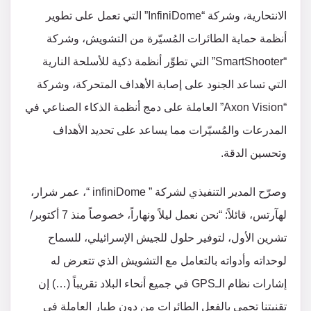
الانتحارية، وشركة “InfiniDome” التي تعمل على تطوير
أنظمة حماية الطائرات المُسيّرة من التشويش، وشركة
“SmartShooter” التي تطوِّر أنظمة ذكية للأسلحة النارية
التي تساعد الجنود على إصابة الأهداف المتحركة، وشركة
“Axon Vision” العاملة على دمج أنظمة الذكاء الصناعي في
المدرعات والمُسيّرات مما يساعد على تحديد الأهداف
وتحسين الدقة.
وصرّح المدير التنفيذي لشركة ” infiniDome “، عمر شرار،
لهآرتس، قائلاً: “نحن نعمل ليلاً ونهاراً، خصوصاً منذ 7 أكتوبر/
تشرين الأول، لتوفير حلول للجيش الإسرائيلي، للسماح
لوحداته وأدواته بالتعامل مع التشويش الذي تتعرض له
إشارات نظام الـGPS في جميع أنحاء البلاد تقريباً (…) إن
تقنيتنا تحمي بالفعل الطائرات من دون طيار العاملة في