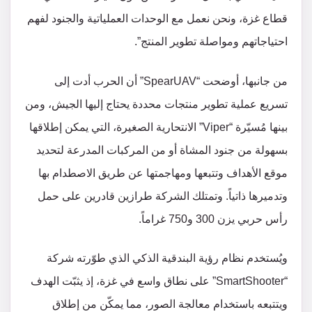
قطاع غزة، ونحن نعمل مع الوحدات العملياتية والجنود لفهم
احتياجاتهم ومواصلة تطوير المنتج”.
من جانبها، أوضحت “SpearUAV” أن الحرب أدت إلى
تسريع عملية تطوير منتجات محددة يحتاج إليها الجيش، ومن
بينها مُسيّرة “Viper” الانتحارية الصغيرة، التي يمكن إطلاقها
بسهولة من جنود المشاة أو من المركبات المدرعة لتحديد
موقع الأهداف وتتبعها ومهاجمتها عن طريق الاصطدام بها
وتدميرها ذاتياً. وتمتلك الشركة طرازين قادرين على حمل
رأس حربي يزن 300 و750 غراماً.
ويُستخدم نظام رؤية البندقية الذكي الذي طوّرته شركة
“SmartShooter” على نطاق واسع في غزة، إذ يثبّت الهدف
ويتتبعه باستخدام معالجة الصور، مما يمكّن من إطلاق