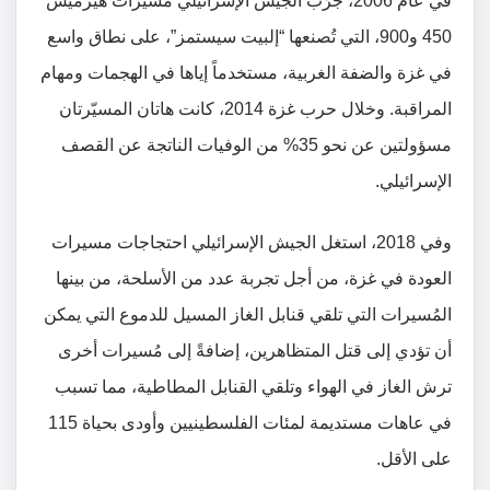
في عام 2006، جرّب الجيش الإسرائيلي مسيّرات هيرميس
450 و900، التي تُصنعها “إلبيت سيستمز”، على نطاق واسع
في غزة والضفة الغربية، مستخدماً إياها في الهجمات ومهام
المراقبة. وخلال حرب غزة 2014، كانت هاتان المسيّرتان
مسؤولتين عن نحو 35% من الوفيات الناتجة عن القصف
الإسرائيلي.
وفي 2018، استغل الجيش الإسرائيلي احتجاجات مسيرات
العودة في غزة، من أجل تجربة عدد من الأسلحة، من بينها
المُسيرات التي تلقي قنابل الغاز المسيل للدموع التي يمكن
أن تؤدي إلى قتل المتظاهرين، إضافةً إلى مُسيرات أخرى
ترش الغاز في الهواء وتلقي القنابل المطاطية، مما تسبب
في عاهات مستديمة لمئات الفلسطينيين وأودى بحياة 115
على الأقل.