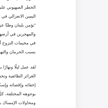
الخطر الصهيوني على 
اليمين الانعزالي في 
“نؤمن بلبنان وطنًا عز
والمهجرين في أرضهم 
في مخيمات النزوح أو
بسبب الحرمان والتهم
لقد عمل ليلًا ونهارًا 
الغرائز الطائفية وتخف
إخفائه وإقصائه وإسك
بوجوهه المختلفة، كلّ
ومحاولات الإمساك با