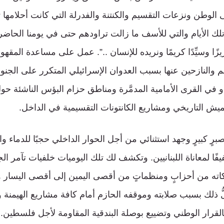
الوطن ونزعات التقسيم والكنتنة والفدرلة التي كانت أحلامها
تلك الأيام والتي للأسف ما زالت تراودهم حتى في يومنا الحاضر، 
يزًا وسيِّدًا كريمًا ونريده للإنسان ..”. عمل على مساعدة المق
والنازحين عنها بسبب العدوان الإسرائيلي المتكرر على الجنوب
 في القرى الأمامية المدمَّرة ومناطق حزام البؤس الناشئة حو
يش التاريخي ومشاريع الكانتونات التقسيمية في الداخل.
بصبرٍ كبيرٍ وجهد استثنائي من أجل الحوار الداخلي حجبًا للدماء والآ
يفًا لمعاناة اللبنانيين. وتكشف لك تلك اليوميات خلفيات تآمر ال
اته من أحزابٍ ومنظماتٍ من أقصى اليمين إلى أقصى اليسار و
ُ ذلك بسبب صلابته وموقفه الحازم أمام كافة مشاريع الهيمنة و
لقرار الوطني وتضييع بوصلة البندقية المقاومة لأجل فلسطين.