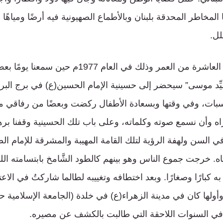
لمخاطر المحدقة بلبنان وبالأطماع الصهيونية فيه أرضًا ومياهًا و
لل.
كنت لا أزال فتىً في العاشرة من العمر وذلك في العام 7
لسيِّد موسى” سيحضر إلى حسينية الإمام الحسين(ع) في برج الب
سبات، وفي وقتها وبسعادة الأطفال ركضت وبعضًا من رفاقي 
اه وأن نسمع صوته وكلماته، وعلى باب تلك الحسينية وقفنا برهب
 السن ولهفة الرؤية لتلك القامة المهيبة والمشرقة للإمام ال
ه. خرجت جموع الناس وهو بينهم كالطود الشَّامخ بابتسامته ال
ه كبارًا وصغارًا. وبعد اختطافه وتغييبه لطالما شاركتُ في ال
ولها كان في مدينة الزهراء(ع) في خلدة (الجامعة الإسلامية حالي
 في السنوات اللاحقة التي طالبت بالكشف عن مصيره.