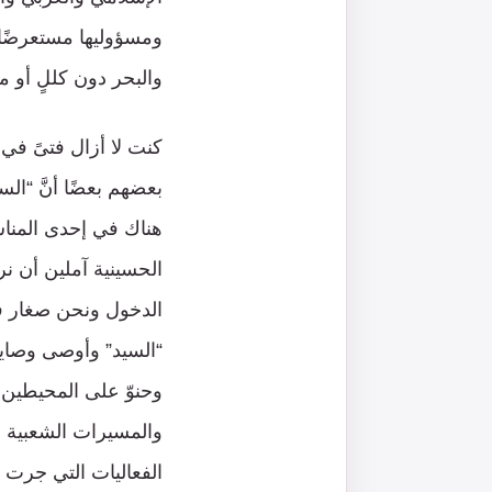
ومسؤوليها مستعرضًا ا
والبحر دون كللٍ أو م
بعضهم بعضًا أنَّ “ا
هناك في إحدى المنا
الحسينية آملين أن نر
الدخول ونحن صغار في
“السيد” وأوصى وصايا
وحنوّ على المحيطين ب
والمسيرات الشعبية وأ
الفعاليات التي جرت