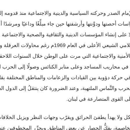
مام الصدر وحركته السياسية والدينية والاجتماعية منذ قدومه إلى
ت أحصتها ودوَّنتها وأرشفتها حين جاء مبلِّغًا وداعيًا ومرشدًا
 على إنشاء المؤسسات الدينية والثقافية والصحية والاجتماعية وا
وأهمُّها المجلس الإسلامي الشيعي الأعلى في العام 1969م رغ
لأمنية والاجتماعية التي مرت على الوطن خلال السنوات اللاحقة
 في محاريب المساجد وعلى منابر الكنائس وصولًا إلى الحرب ال
 في حركة دؤوبة بين القيادات والزعامات والمناطق المختلفة بقاعًا
حرب والتَّماس الملتهبة، وعند الضرورة كان ينتقلُ إلى الدول العرب
على القوى المتصارعة في لبنان.
يكل ولا يهدأ يطفئ الحرائق ويقرّب وجهات النظر ويزيل الخلاف
تخاصمة، يفكُّ الحصار عن بعض المناطق ويحرِّر المخطوفين عند ا