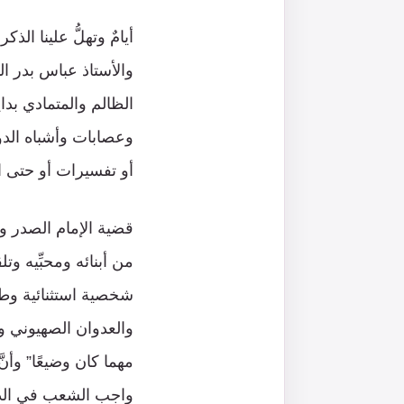
أيامٌ وتهلُّ علينا ا
والأستاذ عباس بدر ا
الظالم والمتمادي بداي
وعصابات وأشباه الدول
أو تفسيرات أو حتى ا
قضية الإمام الصدر و
من أبنائه ومحبِّيه و
شخصية استثنائية وطني
والعدوان الصهيوني و
مهما كان وضيعًا” وأ
واجب الشعب في الدفاع