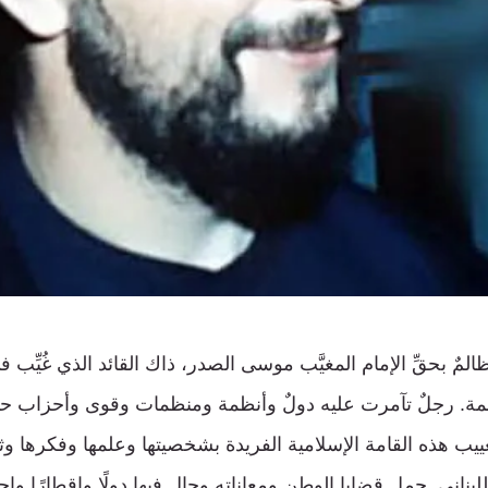
مٌ بحقِّ الإمام المغيَّب موسى الصدر، ذاك القائد الذي غُيِّ
ظالمة. رجلٌ تآمرت عليه دولٌ وأنظمة ومنظمات وقوى وأحزاب 
تغييب هذه القامة الإسلامية الفريدة بشخصيتها وعلمها وفكرها وثو
بناني. حمل قضايا الوطن ومعاناته وجال فيها دولًا واقطارًا واجتم