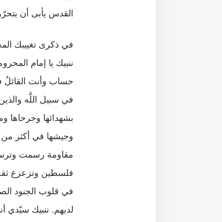
القدس يأبى أن يتحرّر
ننبيك يا إمام المحرو
حساب وأنت القائلُ في 
في سبيل اللَّه والذين
بشهدائها وجرحاها وم
وجيشها في أكثر من م
مقاومة رسمت وترسم ك
فلسطين وتزعزع ثقة 
في قلوب الجنود الصه
لديهم. ننبيك سيّدي أ