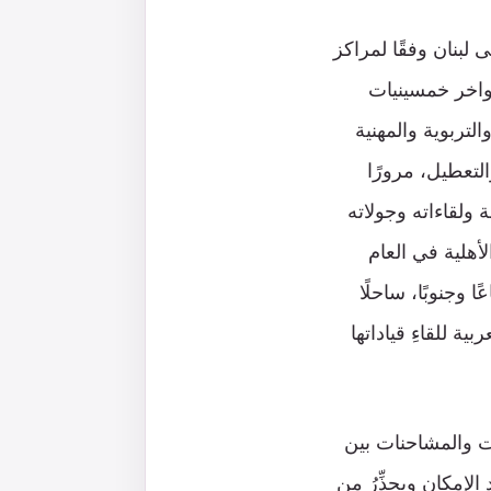
 لبنان وفقًا لمراكز
 أواخر خمسينيات
لتربوية والمهنية
م محاولات العرقلة والتعطيل، مرورًا
 ولقاءاته وجولاته
أهلية في العام
 وجنوبًا، ساحلًا
ية للقاءِ قياداتها
ات والمشاحنات بين
لإمكان ويحذِّرُ من