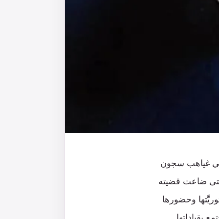
ب في غياهب سجون
حتى ضاعت قضيته
ريَّتها وحضورها
ع بقياداتها