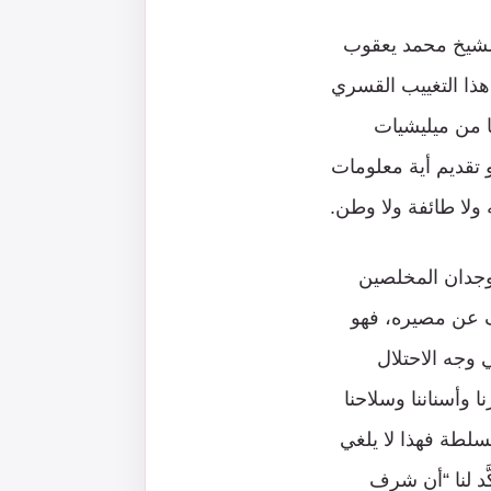
 الشيخ محمد يعقوب
هذا التغييب القسري
ًا من ميليشيات
و تقديم أية معلومات
ولا طائفة ولا وطن.
 وجدان المخلصين
شف عن مصيره، فهو
 وجه الاحتلال
 وأسناننا وسلاحنا
سلطة فهذا لا يلغي
ّد لنا “أن شرف