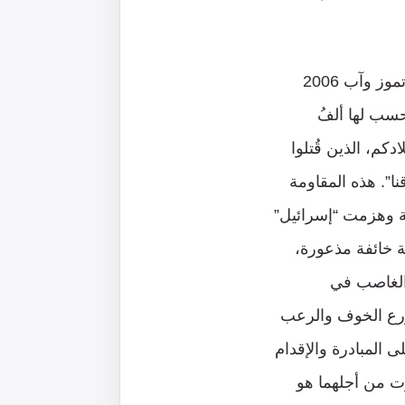
في ذكرى تغييبك المحزِن ونحن نعيش فرحة الانتصار الإعجازي التاريخي الإلهي في تموز وآب 2006
حسب لها ألفُ
دكم، الذين قُتلوا
نا”. هذه المقاومة
لة وهزمت “إسرائيل”
ة خائفة مذعورة،
 الغاصب في
زرع الخوف والرعب
 المبادرة والإقدام
وت من أجلهما هو