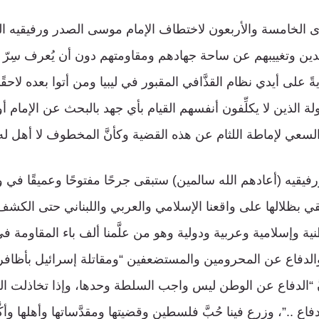
لذكرى الخامسة والأربعون لاختطاف الإمام موسى الصدر ورفيقيه
لدين وتغييبهم عن ساحة جهادهم ومقاومتهم دون أن يُعرف سِرّ 
ةً على أيدي نظام القذَّافي المقبور في ليبيا ومن أتوا بعده لاحق
ة الذين لا يكلِّفون أنفسهم القيام بأي جهد بالبحث عن الإمام أ
لسعي لإماطة اللثام عن هذه القضية وكأنَّ المخطوف لا أهل له 
رفيقيه (أعادهم الله سالمين) ستبقى جرحًا مفتوحًا وعميقًا في
تلقي بظلالها على واقعنا الإسلامي والعربي واللبناني حتى الك
ة وإسلامية وعربية ودولية وهو من علَّمنا ألف باء المقاومة في
الدفاع عن المحرومين والمستضعفين “ومقاتلة إسرائيل بأظافرنا
نَّ “الدفاع عن الوطن ليس واجب السلطة وحدها، وإذا تخاذلت ال
 ..”، وزرع فينا حُبَّ فلسطين وقضيتها ومقدَّساتها وأهلها وأكَ