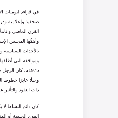
في قراءة ليوميات الإ
صحفية وإعلامية ودراسا
القرن الماضي وعاملًا
بالأحداث السياسية وا
ومواقفه التي أطلقها
1975م، كان الرجل
وجبلًا عابرًا خطوط ال
ذات النفوذ والتأثير 
كان دائم النشاط لا 
القوى الحليفة أو الم