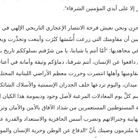
 إلا على أيدي المؤمنين الشرفاء”.
مين أن مقاومتك التي زرعت أُسُسَها كبُرَت وأينعت وتجذَّرت وي
مجاهديها: “أمّا أنتم يا شبابنا، يا من شرّفتم بسلوككم تاريخ بلا
 دافعوا عن الإنسان، أنتم شرفنا، دماؤكم وثيقة وأمانة في أعناق
قاوميها وأهلها انتصرت وحررت معظم الأراضي اللبنانية المحت
يدان، واليوم تردعها خلف الجدران الإسمنتية والأسلاك الشائك
لَّ يوم المعادلات المرعبة لأصل وجود وديمومة هذا الكيان
المستوطنين المستعمرين من شذاذ الآفاق بالأمن والأمان وت
اينة وجنرالاتهم وتضرب أسس الحافزية والاستعداد والقدرة على
ننا ملتزمون وصيتك بأنَّ “الدفاع عن الوطن وحرية الإنسان والم