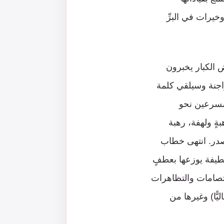
خيرات في البرِّ
197م حين سمعنا يومًا بعض الكبار يخبرون
راجنة وسيلقي كلمة
مسرعين نحو
ةٍ ولهفة، رهبة
صدر. انتهى خطاب
لطيفة يوزعها بعطفٍ
اعتصامات والتظاهرات
ًّا) وغيرها من