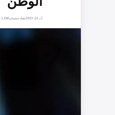
الوطن
آب 23, 2023
عماد خشمان
1,530
ق