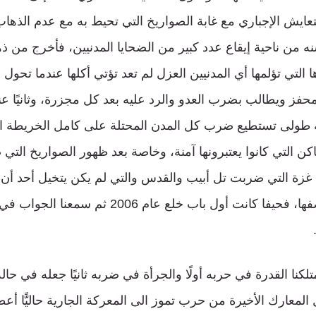
لتعايش الإجباري مع غابة الصواريخ التي تحيط به مع عدم الذها
ن ناحية إيقاع عدد كبير من الضحايا المدنيين، فأخرج من ذ
 التي تؤلمها أي المدنيين العزل لم تعد تؤتي أكلها عندما تح
حفز ويطالب بضرب العدو والرد عليه بعد كل مجزرة، وثانيًا ع
ة طولى تستطيع ضرب كل المدن المحتلة على كامل الخريطة 
كن التي كانوا يعتبرونها آمنة، وخاصة بعد ظهور الصواريخ التي
اريخ غزة التي ضربت تل أبيب والقدس والتي لم يكن يتخيل أحد أن
أو يجرؤ أحد على قصفها، فحيفا كانت أول باب خلع عا
متلكنا القدرة في حربه أولًا والجرأة في ضربه ثانيًا جعله في حا
لمعارك الأخيرة من حرب تموز الى المعركة الجارية حاليًّا أ