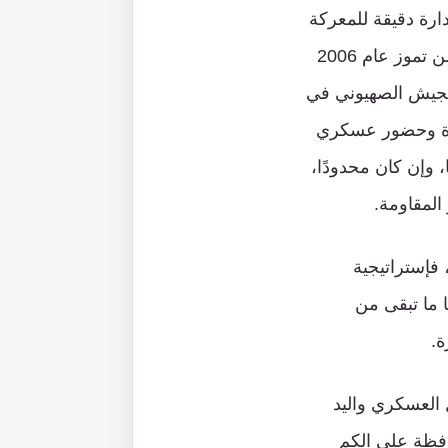
ارة دقيقة للمعركة
المستمرة مع العدو في مقابل تفكك الحلف المقابل وضعفه وتراجعه، ففي يوم ما من تموز عام 2006
الجيش الصهيوني في
لقوة وحضور عسكري
، وإن كان محدودًا،
المقاومة.
 فإستراتيجية
ا ما تبقى من
ة.
 العسكري واليد
حافظة على الكم