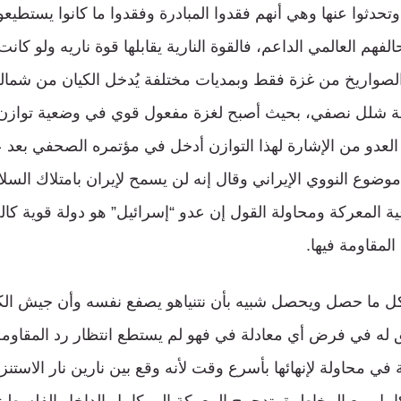
 وتحدثوا عنها وهي أنهم فقدوا المبادرة وفقدوا ما كانوا يستطي
الفهم العالمي الداعم، فالقوة النارية يقابلها قوة ناريه ولو كان
 الصواريخ من غزة فقط وبمديات مختلفة يُدخل الكيان من شماله
الة شلل نصفي، بحيث أصبح لغزة مفعول قوي في وضعية توازن 
لعدو من الإشارة لهذا التوازن أدخل في مؤتمره الصحفي بعد عمل
وضوع النووي الإيراني وقال إنه لن يسمح لإيران بامتلاك السلاح
ة المعركة ومحاولة القول إن عدو “إسرائيل” هو دولة قوية كالج
مقاومة فيها.
 كل ما حصل ويحصل شبيه بأن نتنياهو يصفع نفسه وأن جيش ال
 له في فرض أي معادلة في فهو لم يستطع انتظار رد المقاومة
في محاولة لإنهائها بأسرع وقت لأنه وقع بين نارين نار الاستن