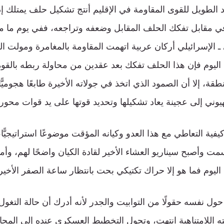
الطويل للقوى المقاومة في الإقليم أنتج تشكيل حلف يمتلك إد
ـ الإسرائيلي أركان عربية اتهمت المقاومة بالمغامرة ومولت 
ا اليوم فإن هذا الحلف تفكك بعد عقدين من محاولة ربطه با
ة، إلا أن الصمود الذي اتخذ في جولاته الأخيرة طابعًا هجوميًّا
يوني إلى عجينة يعاد تشكيلها وتحديد قوتها على يد قوات محور 
فية التعاطي مع هذا العدو وكيانه المؤقت موضوعًا استراتيجيًّا،
ت وأصبح سيناريو العشاء الأخير لقادة الكيان واضحًا لهم، وأم
ليوم فما هو إلا حراك تكتيكي بحت بانتظار ساعة الصفر الأخير
ول نفسه حقولًا من التوابيت والجدر لأنه أدرك أن حالة التغول
نيته اللامتناهية انتهت، وتحول التخطيط العسكري عنده إلى الم