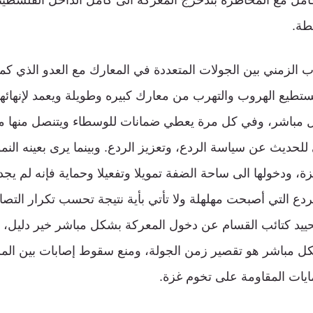
امل مع المخاطرة بتدحرج المعركة الى كامل الداخل الفلسطين
طة.
ب الزمني بين الجولات المتعددة في المعارك مع العدو الذي كما
يستطيع الهروب والتهرب من معارك كبيره وطويلة ويعمد لإنهائه
 مباشر، وفي كل مرة يعطي ضمانات للوسطاء ويتنصل منها م
حديث عن سياسة الردع، وتعزيز الردع. وبينما يرى بعينه النمو 
، ودخولها الى ساحة الضفة تمويلا وتفعيلا وحماية فإنه لم يج
ع التي أصبحت مهلهلة ولا تأتي بأية نتيجة تحسب تكرار التص
حييد كتائب القسام عن دخول المعركة بشكل مباشر خير دليل، 
كل مباشر هو تقصير زمن الجولة، ومنع سقوط إصابات بين المست
ايات المقاومة على تخوم غزة.