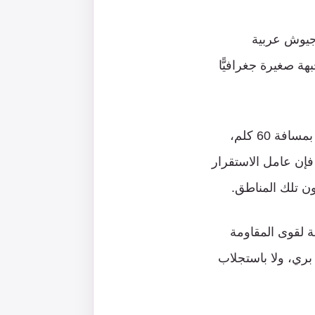
 جيوش عربية
هة صغيرة جغرافيًّا
شكل تكوين القدرة في قطاع غزة قوة طاردة ورادعة لها شعاع يرسمه العدو نفسه بمسافة 60 كلم،
فإن عامل الاستقرار
ن تلك المناطق.
ة لقوى المقاومة
بري، ولا باستجلاب