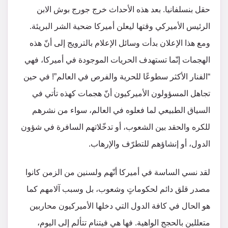
حقل بنسلفانيا. بعد هذه الأحداث خرج جورج بوش الابن
الرئيس الأميركي وقتها ليعلن أميركا ضحية الشر البريئة.
ومع هذا الإعلان بدأت وسائل الإعلام بالترويج إلى أنّ هذه
الهجمات إنّما تستهدف الحريات الموجودة في أميركا، فهي
“الفنار الأكثر سطوعًا للحرية والفرص في العالم”! في حين
تجاهل المسؤولون الأميركيون أنّ هجمات كهذه تأتي في
السياق الطبيعي لما فعلوه في العالم، سواء من نشرهم
للكره والحقد بين الشعوب، أو تدخّلاتهم السافرة في شؤون
الدول، أو إنشاؤهم للتطرّف والإرهاب.
لقد نسي الساسة في أميركا أنّهم ولسنين من الزمن كانوا
مصدر قلق دائم لحكوماتٍ وشعوب، بل وسبب آلامهم كما
هو الحال في كافة الدول التي دخلها الأميركيون محاربين
متعللين بالحجج الواهية. فها هي فيتنام تتألم إلى اليوم،