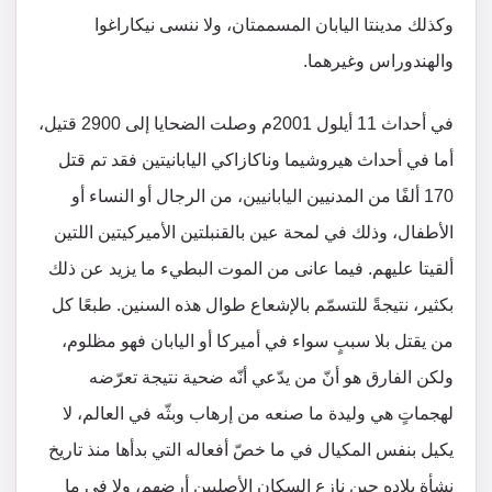
وكذلك مدينتا اليابان المسممتان، ولا ننسى نيكاراغوا
والهندوراس وغيرهما.
في أحداث 11 أيلول 2001م وصلت الضحايا إلى 2900 قتيل،
أما في أحداث هيروشيما وناكازاكي اليابانيتين فقد تم قتل
170 ألفًا من المدنيين اليابانيين، من الرجال أو النساء أو
الأطفال، وذلك في لمحة عين بالقنبلتين الأميركيتين اللتين
ألقيتا عليهم. فيما عانى من الموت البطيء ما يزيد عن ذلك
بكثير، نتيجةً للتسمّم بالإشعاع طوال هذه السنين. طبعًا كل
من يقتل بلا سببٍ سواء في أميركا أو اليابان فهو مظلوم،
ولكن الفارق هو أنّ من يدّعي أنّه ضحية نتيجة تعرّضه
لهجماتٍ هي وليدة ما صنعه من إرهاب وبثّه في العالم، لا
يكيل بنفس المكيال في ما خصّ أفعاله التي بدأها منذ تاريخ
نشأة بلاده حين نازع السكان الأصليين أرضهم، ولا في ما