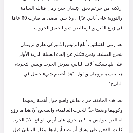
ارتكبه من جرائم بحق الإنسان حين رمى قنابله السامة
والنووية على أناس عزّل، ولا حين أمضى ما يقارب 60 عامًا
في زرع الفتن وإثارة النعرات والتحفيز للحروب.
بعد رمي القنبلتين، أُبلغ الرئيس الأميركي هاري ترومان
بنجاح العملية، ونحن نتكلم عن إلقاء القنبلة الذرية الأولى
على بلدٍ يسكنه آلاف الناس، بغرض الحرب وليس التجربة،
هنا يبتسم ترومان ويقول: “هذا أعظم شيء حصل في
التاريخ”.
بعد هذه الحادثة، جرى نقاش واسع حول أهمية رميهما
وكونهما وضعتا حدًّا للحرب العالمية، والصحيح أنّ هذا ما روّج
له الغرب وليس ما كان يجري على أرض الواقع، لأنّ الحرب
كانت بالفعل على وشك أن تضع أوزارها، وكان اليابانيّ قبل