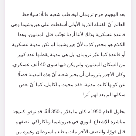
بعد الهجوم خرج ترومان ليخاطب شعبه قائلًا: سيلاحظ
العالم أنّ القنبلة الذرية الأولى أسقطت على هيروشيما وهي
قاعدة عسكرية وذلك لأننا أردنا تجنّب قتل المدنيين. وهذا
الكلام هو محض كذب لأنّ هيروشيما لم تكن مدينة عسكرية
أو قاعدة كما عبّر ترومان، بل هي مدينة يقطنها عدد كبير
من السكان المدنيين، ولم يكن فيها سوى 40 ألف عسكري.
وكان الأجدر بترومان أن يخبر شعبه أنّ هذه المدينة فضلًا
عن كونها كانت مدنية، فقد محيت بالكامل، كما أنّ بعض
سكانها لم يعد لهم أثر!
بحلول العام 1950م كان ما يقدّر بـ350 ألفًا قد توفوا كنتيجة
مباشرة للإشعاع النووي في هيروشيما وناكازاكي، نصفهم
قتل فورًا، والنصف الآخر مات ببطء بالسرطان وغيره من