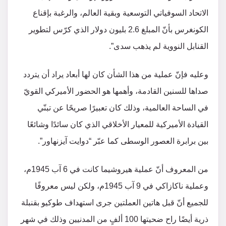
الاتحاد السوفياتي التوسعية وبقية العالم، والرغبة بإقناع
الكونغرس بأنّ المبلغ 2.6 بليون دولار الذي كرّس لتطوير
القنابل النووية لم يذهب سدى”.
وعليه فإنّ عملية من هذا الشأن كان لها أبعاد يراد أن يتردد
صداها للسنين القادمة، وأهمها هو الحضور الأميركي القويّ
في الساحة العالمية، وذلك كان تعبيرًا صريحًا عن تبنّي
القيادة الأميركية للمعيار الأخلاقي الذي كان سائدًا وشائعًا
بين برابرة العصور الوسطى كما عبّر “دوايت آيزنهاور”.
من المعروف أنّ عملية هيروشيما كانت في 6 آب 1945م،
وعملية ناكازاكي في 9 آب 1945م، ولكن ليس معروفًا
للجميع أنّ قبل هاتين العملتين جرى استهداف طوكيو بقنبلة
ذرية أيضًا راح ضحيتها 100 ألفٍ من المدنيين وذلك في شهر