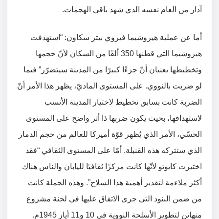
آذار من العام نفسه الذي شهد باقي الهجمات.
أما عن عملية هيروشيما فيروي بيتر سكاون: “استهدفت
هيروشيما التي قطنها 350 ألفًا من السكان لأنّ حجمها
وتخطيطها يعنيان أنّ جزءًا كبيرًا من المدينة سيتضرّر” فيما
لو ضربت بالنووي. على المستوى الماديّ، يظهر هذا الأمر أنّ
الضربة كانت بسابق تخطيط لاختيار المدينة الأنسب
لاستهدافها، بحيث يكون ضربها ذا أثر واضح على المستوى
الحسّي، الأمر الذي يُظهر قوّة أميركا للعالم من حجم الدمار
الذي ستتركه هذه القنبلة. أمّا على المستوى الثقافي “فقد
اختيرت كايوتو لأنّها كانت مركزًا ثقافيًا لليابان والناس هناك
أكثر ملاءمة لتقدير أهمية هذا السلاح”. وهذه الجملة كانت
من ضمن البنود التي جرى الاتفاق عليها في لجنة مشروع
منهاتن لتطوير الأسلحة النووية في 10 و11 أيار 1945م.