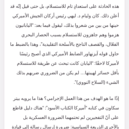
هذه الحادثة على استعدادٍ تام للاستسلام، بل حتى قيل إنّه قد
أعلن ذلك. كان وليام د. ليهي رئيس أركان الجيش الأميركي
حينها من بين من شعروا بذلك، ليقول فيما بعد: “اليابانيون
هزموا وهم جاهزون للاستسلام بسبب الحصار البحري
الفعّال، والقصف الناجح بالأسلحة التقليدية”، وهذا بالضبط ما
حاول قوله آيزنهاور الضابط الأميركي الذي أصبح رئيسًا
لأميركا لاحقًا: “اليابان كانت تبحث عن طريقة للاستسلام
بأقل خسائر لهيبتها… لم يكن من الضروري ضربهم بذلك
الشيء (السلاح النووي)”.
إذًا ما هو الهدف من هذا العمل الإجرامي؟ هذا ما يرويه بيتر
سكاون في كتابه “أميركا الكتاب الأسود”: “هناك دليل قاطع
على أنّ التفجيرين لم تحتمهما الضرورة العسكرية بل
بالأحرى الذريعة السياسية: ضرورة إرسال رسالة إلى قيادة