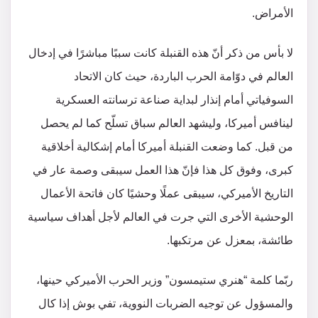
الأمراض.
لا بأس من ذكر أنّ هذه القنبلة كانت سببًا مباشرًا في إدخال
العالم في دوّامة الحرب الباردة، حيث كان الاتحاد
السوفياتي أمام إنذار لبداية صناعة ترسانته العسكرية
لينافس أميركا، وليشهد العالم سباق تسلّح كما لم يحصل
من قبل. كما وضعت القنبلة أميركا أمام إشكالية أخلاقية
كبرى، وفوق كل هذا فإنّ هذا العمل سيبقى وصمة عار في
التاريخ الأميركي، سيبقى عملًا وحشيًا كان فاتحة الأعمال
الوحشية الأخرى التي جرت في العالم لأجل أهداف سياسية
طائشة، بمعزل عن مرتكبها.
ربّما كلمة “هنري ستيمسون” وزير الحرب الأميركي حينها،
والمسؤول عن توجيه الضربات النووية، تفي بوش إذا كال