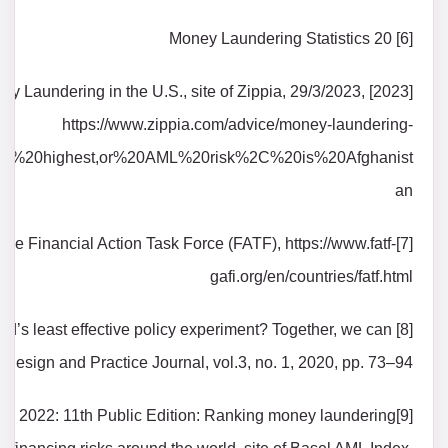
[6] 20 Money Laundering Statistics
 Money Laundering in the U.S., site of Zippia, 29/3/2023,
https://www.zippia.com/advice/money-laundering-
20the%20highest,or%20AML%20risk%2C%20is%20Afghanist
an
 The Financial Action Task Force (FATF), https://www.fatf-
gafi.org/en/countries/fatf.html
orld’s least effective policy experiment? Together, we can
icy Design and Practice Journal, vol.3, no. 1, 2020, pp. 73–94.
ndex 2022: 11th Public Edition: Ranking money laundering