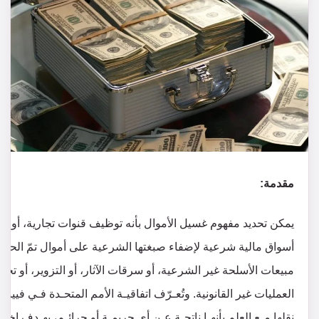
مقدمة:
يمكن تحديد مفهوم غسيل الأموال بأنه توظيف قنوات تجارية، أو 
أسواق مالية شرعية لإضفاء صبغتها الشرعية على أموال تمّ الحص
مبيعات الأسلحة غير الشرعية، أو سرقات الآثار، أو التزوير، أو تج
نقلها مـع العلم بأنهـا ناتجـة عـن أي جريمـة أو جرائـم، بهـدف إخف