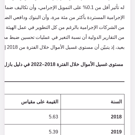
له تأثير أقل من 0.1% على التمويل الإجرامي، وأن تكاليف
الإجرامية المستردة بأكثر من مئة مرة، وأن البنوك ودافعي الضرائب
من التقارير الدولية أن نسبة التغير في عمليات تحسين ضبط مستوي
بعيد، إذ يتبيّن أن مستوى غسيل الأموال خلال الفترة من 2018 إلى 2022 كان على النحو التالي:[9]
مستوى غسيل الأموال خلال الفترة 2018–2022 في دليل بازل ﻟﻤﻜﺎﻓﺤﺔ ﻏﺴﻞ الأموال Basel AML Index
السنة
القيمة على مقياس
5.63
2018
5.39
2019