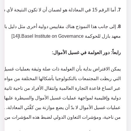
7.
أما الرقم 15 في المعادلة هو لضمان أن لا تكون النتيجة لأي دولة صفر.
8.
معهد بازل للحوكمة Basel Institute on Governance.ا[14]
رابعاً: دور العولمة في غسيل الأموال:
يمكن الافتراض بداية بأن العولمة ذات صلة وثيقة بعمليات غسيل ا
التي ربطت المجتمعات بالتكنولوجيا بأشكالها المختلفة من مواصل
عبر اتساع قاعدة التجارة العالمية وانتقال الأفراد من ناحية ثانية، 
دولية وإقليمية لمواجهة عمليات غسيل الأموال والسيطرة عليها بأك
عمليات غسيل الأموال لا بدّ أن يضع موازنة بين كفَّتَي المعادلة،
من ناحية، ومؤشرات التعاون الدولي لضبط هذه المؤشرات من ناحي