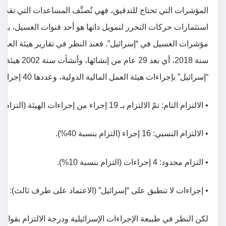
المؤشرات التي تحتاج للتدقيق، فهي تُصنِّف المساعدات التي تقدم
استثمارات حركات التحرر لتمويل ذاتها هو أحد قنوات الغسيل، بين
مؤشرات الغسيل في “إسرائيل”. فعند النظر في تقارير هيئة العمل ا
“إسرائيل” بإجراءات هيئة العمل المالية الدولية، وعددها 40 إجراء، توزّعت سنة 2022 على النحو التالي:[20]
• الالتزام التام: تمّ الالتزام بـ 19 إجراء من إجراءات الهيئة (التزام بنسبة 5%).
• الالتزام النسبي: 16 إجراء (التزام بنسبة 40%).
• التزام محدود: 4 إجراءات (التزام بنسبة 10%).
• إجراءات لا تنطبق على “إسرائيل” (الاعتماد على طرف ثالث): 1 (غير ملزم لـ”إسرائيل”).
لكن النظر في طبيعة الإجراءات الإسرائيلية ودرجة الالتزام بقواعد 