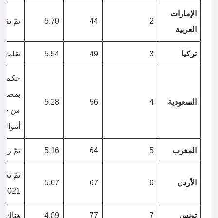
الإمارات
2
44
5.70
تمّ نقله
العربية
تركيا
3
49
5.54
نقلت لل
بمصادرة
السعودية
4
56
5.28
من خم
أموال 
المغرب
5
64
5.16
تمّ رفع
تمّ تصن
الأردن
6
67
5.07
2021
تونس
7
77
4.89
هناك ت