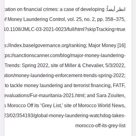
انظر أيضاً: on on financial crimes: a case of developing
 of Money Laundering Control, vol. 25, no. 2, pp. 358–375,
oi/10.1108/JMLC-03-2021-0023/full/html?skipTracking=true
, https://index.baselgovernance.org/ranking; Major Money
 https://sanctionscanner.com/blog/major-money-laundering-
Trends: Spring 2022, site of Miller & Chevalier, 5/3/2022,
lication/money-laundering-enforcement-trends-spring-2022;
s to tackle money laundering and terrorist financing, FATF,
tualevaluations/Fur-mauritania-2021.html; and Sara Zouiten,
 Morocco Off its ‘Grey List,’ site of Morocco World News,
2023/02/354193/global-money-laundering-watchdog-takes-
morocco-off-its-grey-list