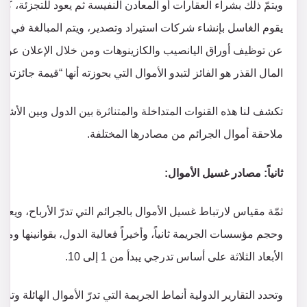
ويتمّ ذلك بشراء العقارات أو المعادن النفيسة ثم يعود للتجزئة، كم
يقوم الغاسل بإنشاء شركات استيراد وتصدير، ويتم المبالغة في فوا
عن توظيف أوراق اليانصيب والكازينوهات ومن خلال الإعلان عن 
المال القذر هو الفائز لتبدو الأموال التي بحوزته أنها “قيمة جائزته
تكشف لنا هذه القنوات المتداخلة والمتناثرة بين الدول وبين الأش
ملاحقة أموال الجرائم من مصادرها المختلفة.
ثانياً: مصادر غسيل الأموال:
ثمّة مقياس لارتباط غسيل الأموال بالجرائم التي تدرّ الأرباح، ويعتم
وحجم مؤسسات الجريمة ثانياً، وأخيراً فعالية الدول، بقوانينها ومؤ
الأبعاد الثلاثة على أساس تدرجي يبدأ من 1 إلى 10.
وتحدد التقارير الدولية أنماط الجريمة التي تدرّ الأموال الهائلة و