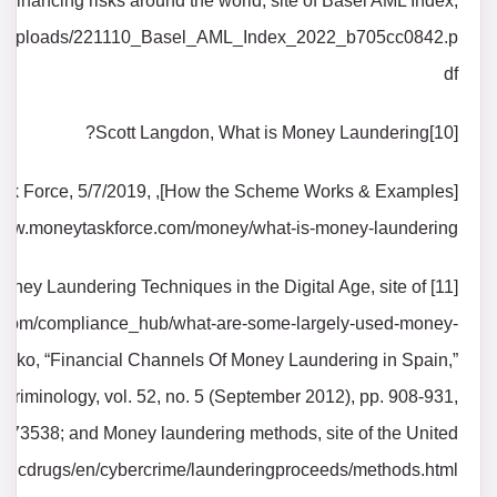
st financing risks around the world, site of Basel AML Index,
/api/uploads/221110_Basel_AML_Index_2022_b705cc0842.p
df
[10]Scott Langdon, What is Money Laundering?
s], site of Money Task Force, 5/7/2019,
/www.moneytaskforce.com/money/what-is-money-laundering /
n Money Laundering Techniques in the Digital Age, site of
aki.com/compliance_hub/what-are-some-largely-used-money-
nko, “Financial Channels Of Money Laundering in Spain,”
 Criminology, vol. 52, no. 5 (September 2012), pp. 908-931,
44173538; and Money laundering methods, site of the United
theticdrugs/en/cybercrime/launderingproceeds/methods.html