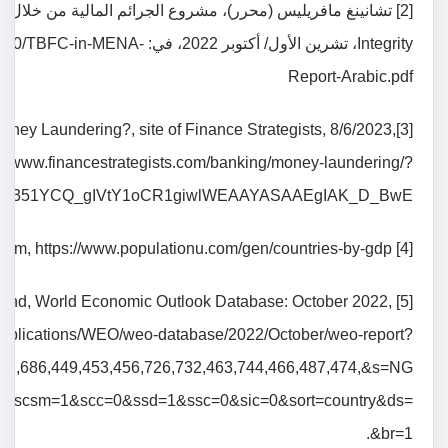
Integrity، تشرين الأول/ أكتوبر 22
Report-Arabic.pdf
 Money Laundering?, site of Finance Strategists, 8/6/2023,
://www.financestrategists.com/banking/money-laundering/?
MIqv351YCQ_gIVtY1oCR1giwlWEAAYASAAEgIAK_D_BwE
[4] Countries by GDP, site of PopulationU.com, https://www.populationu.com/gen/countries-by-gdp
ry Fund, World Economic Outlook Database: October 2022,
/Publications/WEO/weo-database/2022/October/weo-report?
682,686,449,453,456,726,732,463,744,466,487,474,&s=NG
scsm=1&scc=0&ssd=1&ssc=0&sic=0&sort=country&ds=
.&br=1