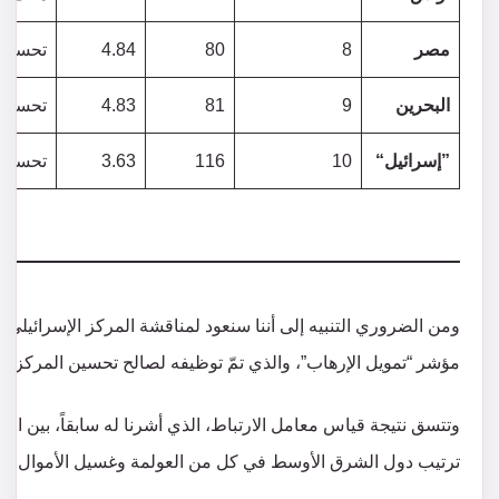
مصر
8
80
4.84
تحسن 
البحرين
9
81
4.83
تحسن 
”إسرائيل“
10
116
3.63
تحسن 
ومن الضروري التنبيه إلى أننا سنعود لمناقشة المركز الإسرائيلي
مؤشر “تمويل الإرهاب”، والذي تمّ توظيفه لصالح تحسين المركز الإسر
وتتسق نتيجة قياس معامل الارتباط، الذي أشرنا له سابقاً، بين العو
ترتيب دول الشرق الأوسط في كل من العولمة وغسيل الأموال، حيث 