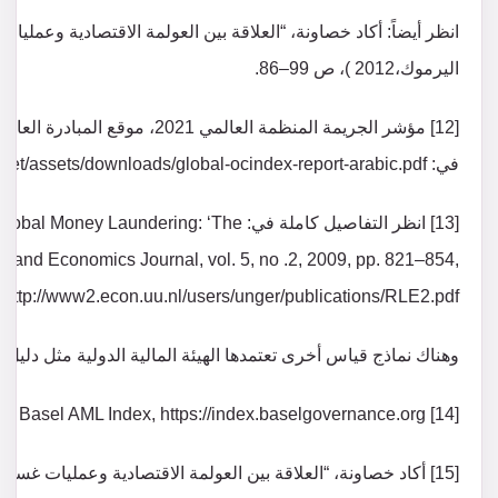
انظر أيضاً: أكاد خصاونة، “العلاقة بين العولمة الاقتصادية وعمليا
اليرموك،2012 )، ص 99–86.
[12] مؤشر الجريمة المنظمة العالمي
في: https://ocindex.net/assets/downloads/global-ocindex-report-arabic.pdf
[13] انظر التفاصيل كاملة في: ndering: ‘The
w and Economics Journal, vol. 5, no .2, 2009, pp. 821–854,
http://www2.econ.uu.nl/users/unger/publications/RLE2.pdf
وهناك نماذج قياس أخرى تعتمدها الهيئة المالية الدولية مثل دﻟﯿﻞ
[14] Global snapshot of money laundering trends, Basel AML Index, https://index.baselgovernance.org
[15] أكاد خصاونة، “العلاقة بين العولمة الاقتصادية وعمليات غسيل الأموال عالمياً”، ص 170.