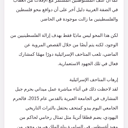
كما أن عنف المستوطنين المستمر مع الإفلات من العقاب
في الضفة الغربية دليل آخر على أن دوافع محو فلسطين
والفلسطينين ما زالت موجودة في الحاضر.
لكن هذا المحو ليس ماديًا فقط بهدف إزالة الفلسطينيين من
الوجود، لكنه يتم أيضًا من خلال القصص المروية عن
الماضي، تلعب المتاحف الإسرائيلية دورًا مهمًا كمشارك
فعال في تلك الجهود الاستعمارية.
إرهاب المتاحف الإسرائيلية
لقد لاحظت ذلك في أثناء مباشرة عمل ميداني بحرم جبل
المشارف في الجامعة العبرية بالقدس عام 2015، فالحرم
الجامعي اليوم يبدو كمتحف يحتفل بالتراث التاريخي
اليهودي، يضم قطعًا أثريةً مثل تمثال رخامي لحاكم من
معبد أغسطس في السامرة بناه الملك هيرود، وحجر من