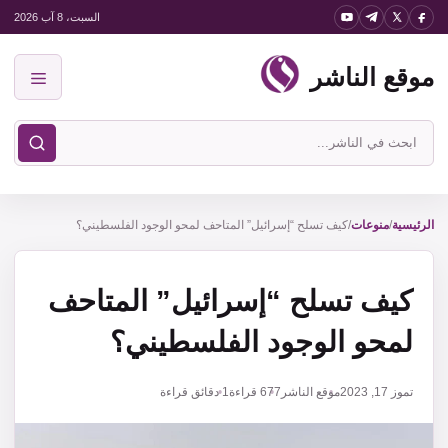
نتقل
السبت، 8 آب 2026
لى
موقع الناشر
لمحتوى
القائمة
ابحث
في
موقع
الناشر
الرئيسية
/
منوعات
/
كيف تسلح “إسرائيل” المتاحف لمحو الوجود الفلسطيني؟
كيف تسلح “إسرائيل” المتاحف
لمحو الوجود الفلسطيني؟
تموز 17, 2023
موقع الناشر
677
قراءة
1 دقائق قراءة