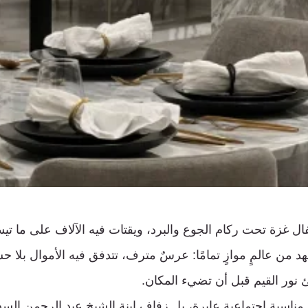
ال غزة تحت ركام الجوع والبرد، ويقتات فيه الآلاف على ما ت
من عالمٍ موازٍ تمامًا: عرسٌ مترف، تتدفق فيه الأموال بلا حس
ئ نور القيم قبل أن تضيء المكان.
ناسبة اجتماعية عابرة، بل زفاف ابنة الشيخ عبد الرحمن السد