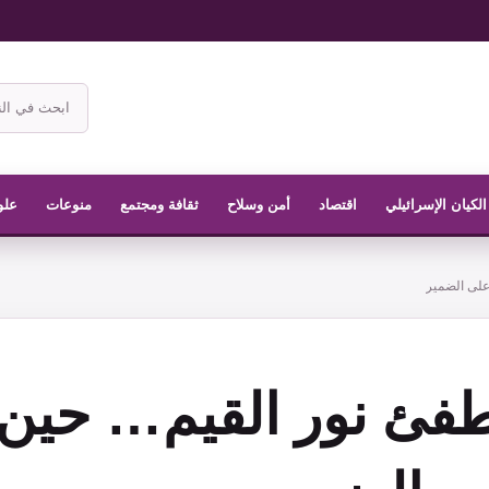
ابحث
في
موقع
الناشر
الكيان الإسرائيلي
اقتصاد
أمن وسلاح
ثقافة ومجتمع
منوعات
علو
على الضمير
ئ نور القيم… حين ي