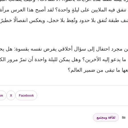
فق فيه الملايين على ليلةٍ واحدة؟ لقد أصبح هذا العرس مرآة
شف طبقة تُنفق بلا حدود وتُعِظ بلا خجل، ويعكس انفصالًا خطيرً
من مجرد احتفال إلى سؤال أخلاقي يفرض نفسه بقسوة: هل يحق
 يدعو إليه الآخرين؟ وهل يمكن لليلة واحدة أن تمرّ مرور الكرا
ها ما تبقى من ضمير العالم؟
am
X
Facebook
التصنيفات
ثقافة ومجتمع