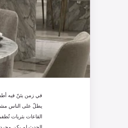
في زمن يئنّ فيه أطف
يطلّ على الناس مشهد 
القاعات بثريات تُطف
الحدث لم يكن مجرد م