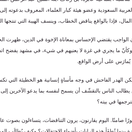
لعربية السعودية وعضو هيئة كبار العلماء، المعروف بدعوته إلى 
ال، فإذا بالواقع يناقض الخطاب، وينسف الهيبة التي تنتجها ال
الواجب يقتضي الإحساس بمعاناة الإخوة في الدين، ظهرت الحف
، وكأنّ ما يجري في غزة لا يعنيهم في شيء، في مشهد يفضح اتسا
ا يُمارَس على أرض الواقع.
ن الهدر الفاحش في وجه مأساةٍ إنسانية هو الخطيئة التي تكس
يطالب الناس بالتقشّف أن يسمح لنفسه بما يدعو الآخرين إلى
ترجمها في بيته؟
رًا صامتًا. اليوم يقارنون، يرون التناقضات، يتساءلون بصوت عال
بينما تُطفَأ هذه الرايات بأضواء الاحتفالات؟ وكيف يُطالَب المو