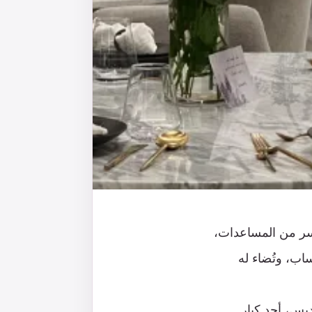
يسر من المساعدات،
اب، وتُضاء له
يس، أحد كبار