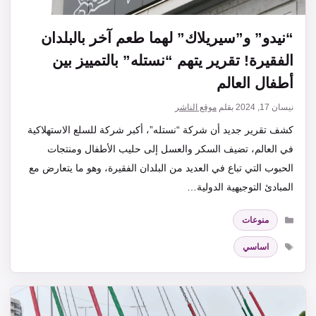
“نيدو” و”سيريلاك” لهما طعم آخر بالبلدان
الفقيرة! تقرير يتهم “نستله” بالتمييز بين
أطفال العالم
نيسان 17, 2024
بقلم
موقع الناشر
كشف تقرير جديد أن شركة “نستله”، أكبر شركة للسلع الاستهلاكية
في العالم، تضيف السكر والعسل إلى حليب الأطفال ومنتجات
الحبوب التي تباع في العديد من البلدان الفقيرة، وهو ما يتعارض مع
المبادئ التوجيهية الدولية…
التصنيفات
منوعات
الوسوم
اساسي