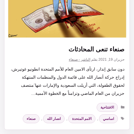
صنعاء تنعى المحادثات
حزيران 19, 2021
بقلم
الناشر - صنعاء
دون سابق إنذار، ارتأى الامين العام للأمم المتحدة انطونيو غوتيرش،
إدراج حركة أنصار الله على قائمة الدول والمنظمات المنتهكة
لحقوق الطفولة، التي أزيلت السعودية والإمارات عنها َمنتصف
حزيران من العام الماضي.وتزامناً مع الخطوة الأممية…
التصنيفات
الافتتاحية
الوسوم
اساسي
,
الامم المتحدة
,
انصار الله
,
صنعاء