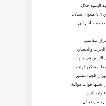
 اليمنية خلال
السنوات الماضية وقتلت بوحشية عشرات الآلاف من اليمنيين وتسببت بنزوح أكثر من 3.4 مليون إنسان،
دت منذ أيام إلى
انتزاع مكاسب
الحرب والحصار،
 الأرض في جبهات
ى ذلك تمكن قوات
يران الجو المسير
 شنتها قوات موالية
ء وتبه البس
أرب، وبعد أن