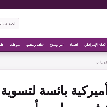
ابحث
في
موقع
الناشر
الكيان الإسرائيلي
اقتصاد
أمن وسلاح
ثقافة ومجتمع
منوعات
علو
هات مأرب
ميركية بائسة لتسوية