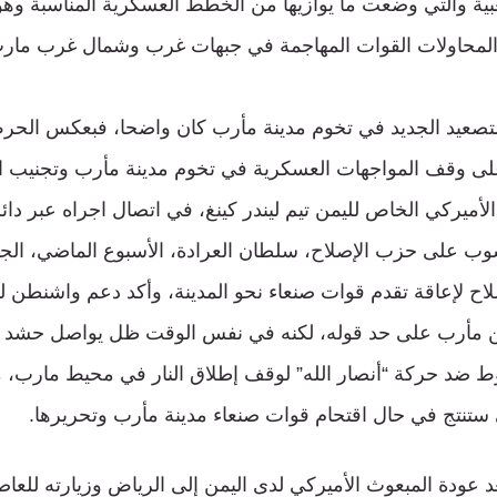
ية والتي وضعت ما يوازيها من الخطط العسكرية المناسبة وهو
لمحاولات القوات المهاجمة في جبهات غرب وشمال غرب مار
التصعيد الجديد في تخوم مدينة مأرب كان واضحا، فبعكس الح
ى وقف المواجهات العسكرية في تخوم مدينة مأرب وتجنيب ال
لأميركي الخاص لليمن تيم ليندر كينغ، في اتصال اجراه عبر دائر
 على حزب الإصلاح، سلطان العرادة، الأسبوع الماضي، الجهود
اح لإعاقة تقدم قوات صنعاء نحو المدينة، وأكد دعم واشنطن ل
 مأرب على حد قوله، لكنه في نفس الوقت ظل يواصل حشد ا
ط ضد حركة “أنصار الله” لوقف إطلاق النار في محيط مارب، مه
تي ستنتج في حال اقتحام قوات صنعاء مدينة مأرب وتحريرها.
 عودة المبعوث الأميركي لدى اليمن إلى الرياض وزيارته للعا