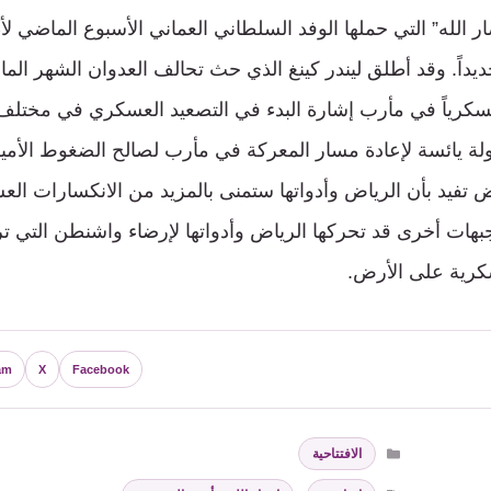
ر الله” التي حملها الوفد السلطاني العماني الأسبوع الماضي ل
ديداً. وقد أطلق ليندر كينغ الذي حث تحالف العدوان الشهر ال
كرياً في مأرب إشارة البدء في التصعيد العسكري في مختلف 
ة يائسة لإعادة مسار المعركة في مأرب لصالح الضغوط الأمير
تفيد بأن الرياض وأدواتها ستمنى بالمزيد من الانكسارات ال
ات أخرى قد تحركها الرياض وأدواتها لإرضاء واشنطن التي تر
كرية على الأرض.
am
X
Facebook
التصنيفات
الافتتاحية
الوسوم