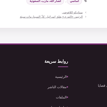
اساسي
,
انصار الله، مأرب، السعودية
ستاتيكو اللافوضى
الرئيس «الثوري» يقلق إسرائيل: كلّ السيناريوات سيئة
روابط سريعة
الرئيسية
 قضايا
مقالات الناشر
الملفات