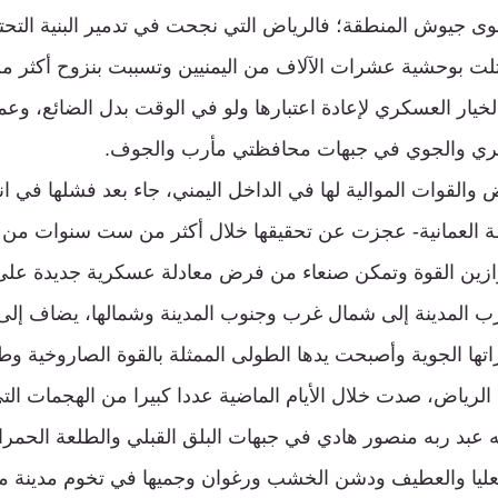
ى جيوش المنطقة؛ فالرياض التي نجحت في تدمير البنية التحتية
خيار العسكري لإعادة اعتبارها ولو في الوقت بدل الضائع، وعم
بري والجوي في جبهات محافظتي مأرب والجوف.
ض والقوات الموالية لها في الداخل اليمني، جاء بعد فشلها في 
ة العمانية- عجزت عن تحقيقها خلال أكثر من ست سنوات من 
زين القوة وتمكن صنعاء من فرض معادلة عسكرية جديدة على
ب المدينة إلى شمال غرب وجنوب المدينة وشمالها، يضاف إل
تها الجوية وأصبحت يدها الطولى الممثلة بالقوة الصاروخية وط
الرياض، صدت خلال الأيام الماضية عددا كبيرا من الهجمات التي
ته عبد ربه منصور هادي في جبهات البلق القبلي والطلعة الحمرا
لعليا والعطيف ودشن الخشب ورغوان وجميها في تخوم مدينة م