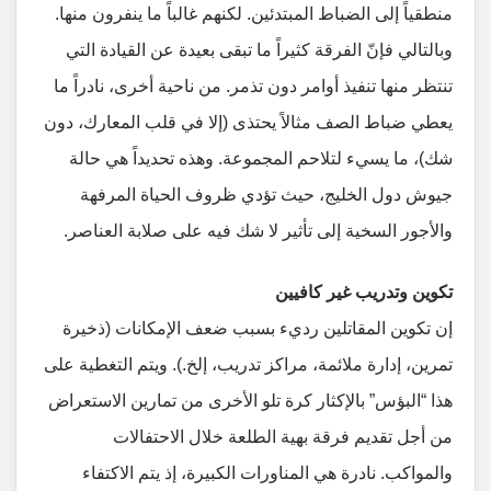
منطقياً إلى الضباط المبتدئين. لكنهم غالباً ما ينفرون منها.
وبالتالي فإنّ الفرقة كثيراً ما تبقى بعيدة عن القيادة التي
تنتظر منها تنفيذ أوامر دون تذمر. من ناحية أخرى، نادراً ما
يعطي ضباط الصف مثالاً يحتذى (إلا في قلب المعارك، دون
شك)، ما يسيء لتلاحم المجموعة. وهذه تحديداً هي حالة
جيوش دول الخليج، حيث تؤدي ظروف الحياة المرفهة
والأجور السخية إلى تأثير لا شك فيه على صلابة العناصر.
تكوين وتدريب غير كافيين
إن تكوين المقاتلين رديء بسبب ضعف الإمكانات (ذخيرة
تمرين، إدارة ملائمة، مراكز تدريب، إلخ.). ويتم التغطية على
هذا “البؤس” بالإكثار كرة تلو الأخرى من تمارين الاستعراض
من أجل تقديم فرقة بهية الطلعة خلال الاحتفالات
والمواكب. نادرة هي المناورات الكبيرة، إذ يتم الاكتفاء