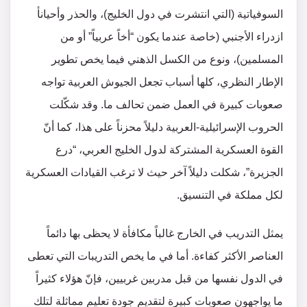
السوفياتية (التي انتشرت في دول الخليج)، والحذر وأحيانأ
ازدراء الأجنبي (خاصة عندما يكون “أخاً عربياً” أو من
المسلمين)، ونوع من الكسل الذهني فيما يخص تطوير
الإطار النظري، كلها أسباب تجعل الجيوش العربية تواجه
صعوبات كبيرة في العمل ضمن تحالف ما. وقد شكّلت
الحروب الإسرائيلية-العربية دليلاً محزناً على هذا، كما أنّ
القوة العسكرية المشتركة لدول الخليج العربي، “درع
الجزيرة”، شكلت دليلاً آخر حيث لا ترغب القيادات العسكرية
لكل مملكة في التنسيق.
يمثل التدريب في الخارج غالباً مكافأة لا يحظى بها دائماً
العناصر الأكثر كفاءة. أما في ما يخص التدريبات التي تعطى
في الدول نفسها من قبل مدربين غربيين، فإنّ هؤلاء كثيراً
ما يواجهون صعوبات كبيرة لتقديم جودة تعليم مماثلة لتلك