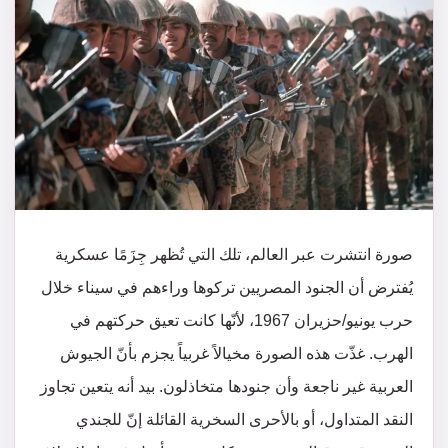
صورة انتشرت عبر العالم، تلك التي تُظهر جِزَمًا عسكرية
يُفترض أن الجنود المصريين تركوها وراءهم في سيناء خلال
حرب يونيو/حزيران 1967، لأنّها كانت تعيق حركتهم في
الهرب. غذّت هذه الصورة مخيالاً غربياً يجزم بأنّ الجيوش
العربية غير ناجعة وأن جنودها متخاذلون. بيد أنه يتعين تجاوز
النقد المتداول، أو بالأحرى السخرية القائلة إنّ للجندي