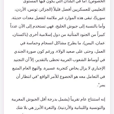
الخصوص). أما في البلدان التي يكون فيها المستوى
التعليمي للعسكريين أفضل قليلاً (الجزائر، تونس، الأردن،
سوريا)، تبقى هذه الموارد غير ملائمة لتفعيل معدات حديثة.
وأما بالنسبة إلى جيوش الخليج، فهي تستخدم إلى الآن عدداً
كبيراً من الجنود المتأتية من دول إسلامية أخرى (باكستان،
عمان، اليمن)، ما يطرح مشاكل انسجام وحماسة في
العمل، وحتى على صعيد الولاء. ورغم كون صورة الجندي
في أوساط الشعوب العربية تحظى بالتقدير، إلاّ أن التجنيد
الإجباري لا يزال يخاض كتجربة عسيرة. والنهج العام المتبع
في التعامل معه هو الخضوع للأمر الواقع “في انتظار أن
يمر”.
إنه استنتاج عام تقريباً (يشمل بدرجة أقل الجيوش المغربية
والتونسية واللبنانية والأردنية). والثغرة الأبرز هي بلا شك