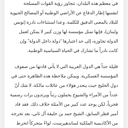
في معظم هذه البلدان، تتجاوز رؤية القوات المسلحة
لنفسها إطار الدفاع عن الأراضي الوطنية أو المصالح الحيوية
للبلاد بالمعنى الدقيق للكلمة. وعدا استثناءات نادرة (تونس
ولبنان)، فإنها تمثل مؤسسة لها وزن كبير لا يمكن لعمل
الدولة تجاوزه، إلى حد اعتبارها “دولة داخل الدولة” وإن
كانت نادراً ما تشارك في الحياة السياسية الوطنية.
قليلة جداً هي الدول العربية التي لا يأتي قادتها من صفوف
المؤسسة العسكرية. ويمكن ملاحظة هذه الظاهرة حتى في
دول الخليج حيث ينحدر هؤلاء من عائلات مالكة. لا شك أنّ
عدداً من الأمراء والشيوخ يحملون رتباً ويرتدون بزات رسمية
فخرياً، لكن يوجد عدد كبير من الأمثلة خلاف ذلك. فقد قاد
أمير قطر السابق، الشيخ حمد بن خليفة آل ثاني، بعد تخرجه
من الأكاديمية الملكية لساندهيرست، لواءً متحركاً انخرط