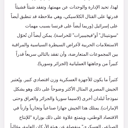
لهذا، تحيد الإدارة والوحدات عن مهمتها، وتفقد شيئاً فشيئاً
قدرتها على القتال الكلاسيكي، وهي ملاحظة قد تنطبق أيضاً
على إسرائيل (وربما أيضاً على فرنسا بسبب مهمات
“سونتينال” أو“فيجيبيرات” للحراسة). يمكن أيضاً أن تُحوّل
الاستعلامات الحربية لأغراض السيطرة السياسية والمراقبة
بين المجموعات المتعارضة، وأن تفقد بالتالي سريعاً قدراً
كبيراً من وجاهتها العملياتية (الجزائر وسوريا).
كثيراً ما يكون للأجهزة العسكرية وزن اقتصادي كبير. ويُعتبر
الجيش المصري المثال الأكثر وضوحاً على ذلك وهو يشكل
نموذجاً لبلدان أخرى (لاسيما سوريا والجزائر والعراق وحتى
الإمارات). يمتلك هذا الجيش جهازا صناعياً وتجارياً وازناً في
الاقتصاد الوطني، ويتمتع علاوة على ذلك بوزارة “للإنتاج
الصناعي العسكري” منفصلة عن هيئة الأركان العامة، وغالباً