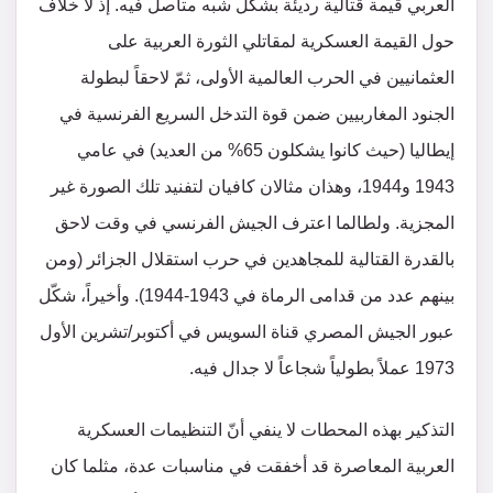
العربي قيمة قتالية رديئة بشكل شبه متأصل فيه. إذ لا خلاف
حول القيمة العسكرية لمقاتلي الثورة العربية على
العثمانيين في الحرب العالمية الأولى، ثمّ لاحقاً لبطولة
الجنود المغاربيين ضمن قوة التدخل السريع الفرنسية في
إيطاليا (حيث كانوا يشكلون 65% من العديد) في عامي
1943 و1944، وهذان مثالان كافيان لتفنيد تلك الصورة غير
المجزية. ولطالما اعترف الجيش الفرنسي في وقت لاحق
بالقدرة القتالية للمجاهدين في حرب استقلال الجزائر (ومن
بينهم عدد من قدامى الرماة في 1943-1944). وأخيراً، شكّل
عبور الجيش المصري قناة السويس في أكتوبر/تشرين الأول
1973 عملاً بطولياً شجاعاً لا جدال فيه.
التذكير بهذه المحطات لا ينفي أنّ التنظيمات العسكرية
العربية المعاصرة قد أخفقت في مناسبات عدة، مثلما كان