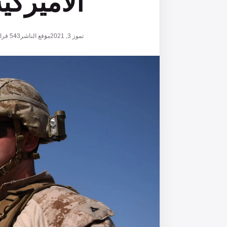
الأميركي
تموز 3, 2021
موقع الناشر
543
قراء