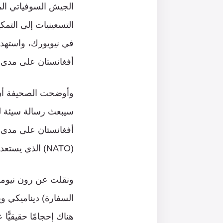
الجيش السوفياتي المح
في نيويورك، واستهدف
أفغانستان على مدى 20 عاما وحصدت أرواح ما يربو على ألفي جندي أميركي، حسب تقرير بوليتيك
وأوضحت الصحيفة أن ا
سيبعث رسالة سيئة لل
أفغانستان على مدى ا
(NATO) الذي يستعد الآن لسحب بقية قواته البالغ عددها 10 آلاف جندي من أفغانستان.
ونقلت عن رون نيومان
السفارة) ديناميكي وي
هناك إحجامًا حقيقيًّ