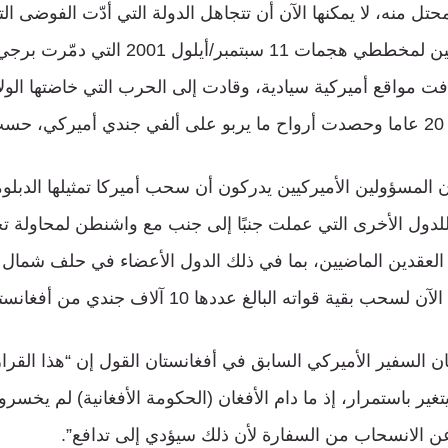
تل منه، لا يمكنها الآن أن تتجاهل الدولة التي أدّت الفوضى ال
التسعينيات إلى التمكين لمخططي هجمات 11 سبتمبر
ت مواقع أميركية سيادية، وقادت إلى الحرب التي خاضتها الول
و.
لمسؤولين الأميركيين يدركون أن سحب أميركا تمثيلها الدبل
دول الأخرى التي عملت جنبًا إلى جنب مع واشنطن لمحاولة ت
لعقدين الماضيين، بما في ذلك الدول الأعضاء في حلف شمال ال
 السفير الأميركي السابق في أفغانستان القول إن “هذا القرار 
تغير باستمرار، إذ ما دام الأفغان (الحكومة الأفغانية) لم يخسرو
ا عن الانسحاب من السفارة لأن ذلك سيؤدي إلى تدافع”.