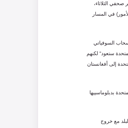
 صحفي الثلاثاء،
أمور) في المسار
نسحاب السوفياتي
لايات المتحدة ستعود” لكنهم
ي 2002، بعد عودة الولايات المتحدة إلى أفغانستان
تحدة بدبلوماسييها
اجع اهتمامها بالبلد مع خروج