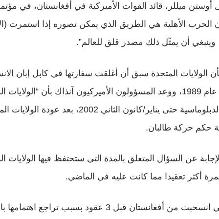
أوستن ميللر، قائد القوات الأميركية في أفغانستان، في مؤتمر
 الحرب الأهلية هي الطريق الذي يمكن تصوره إذا استمرت (ال
 وينبغي أن يمثّل ذلك مصدر قلق للعالم”.
 بأن الولايات المتحدة سبق أن أغلقت سفارتها في كابل إبان الا
من أفغانستان مطلع عام 1989، ووعد المسؤولون الأميركيون آنذاك بأن “الو
لم يعيدوا فتح البعثة الدبلوماسية حتى يناير/كانون الثان
حة حكم حركة طالبان.
جابة عن السؤال المتعلق بالمدة التي ستحتفظ فيها الولايات الم
مرة أكثر تعقيدا مما كانت عليه في الماضي.
فالولايات المتحدة التي انسحبت من أفغانستان قبل 3 عقود بسبب تر