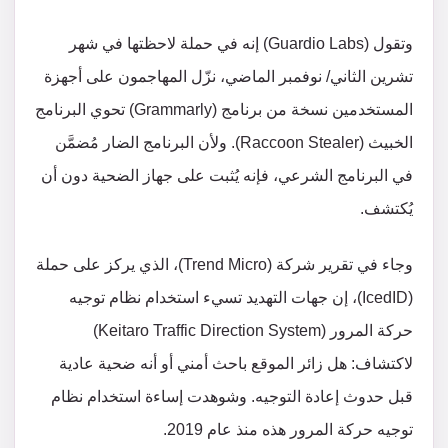
وتقول (Guardio Labs) إنه في حملة لاحظتها في شهر
تشرين الثاني/ نوفمبر الماضي، نزّل المهاجمون على أجهزة
المستخدمين نسخة من برنامج (Grammarly) تحوي البرنامج
الخبيث (Raccoon Stealer). ولأن البرنامج الضار مُضمَّن
في البرنامج الشرعي، فإنه يُثبت على جهاز الضحية دون أن
يُكتشف.
وجاء في تقرير شركة (Trend Micro)، الذي يركز على حملة
(IcedID)، إن جهات التهديد تسيء استخدام نظام توجيه
حركة المرور (Keitaro Traffic Direction System)
لاكتشاف: هل زائر الموقع باحث أمني أو أنه ضحية عادية
قبل حدوث إعادة التوجيه. وشوهدت إساءة استخدام نظام
توجيه حركة المرور هذه منذ عام 2019.