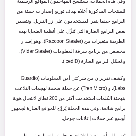
وفي هذه الحملات، يستنسخ المهاجمون المواقع الرسمية
للمنتجات المذكورة أعلاه بهدف توزيع إصدارات خبيثة من
البرامج حينما ينقر المستخدمون على زر التنزيل. وتتضمن
بعض البرامج الضارة التي تُنزَّل على أنظمة الضحايا بهذه
الطريقة متغيرات من (Raccoon Stealer)، وهو إصدار
مخصص من برنامج سرقة المعلومات (Vidar Stealer)،
ومُحمِّل البرامج الضارة (IcedID).
وكشف تقريران من شركتي أمن المعلومات (Guardio
Labs)، و (Tren Micro) عن حملة ضخمة لهجمات التلاعب
بتهجئة الكلمات استخدمت أكثر من 200 نطاق لانتحال هوية
برامج شائعة. وفي هذه الحملة يُروَّج للمواقع الضارة لجمهور
أوسع عبر حملات إعلانات جوجل.
يُشار إلى أن منصة إعلانات جوجل تساعد المعلنين على