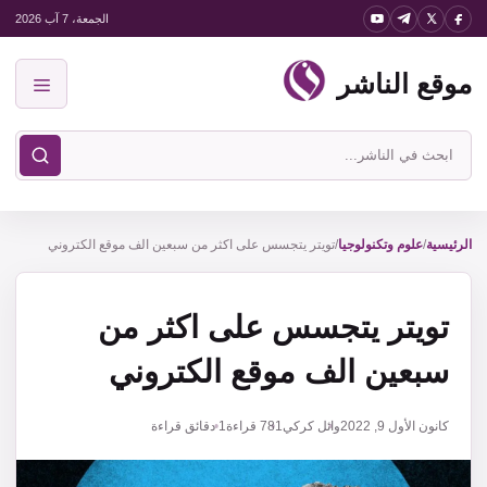
نتقل
الجمعة، 7 آب 2026
لى
موقع الناشر
لمحتوى
القائمة
ابحث
في
موقع
الناشر
الرئيسية
/
علوم وتكنولوجيا
/
تويتر يتجسس على اكثر من سبعين الف موقع الكتروني
تويتر يتجسس على اكثر من
سبعين الف موقع الكتروني
كانون الأول 9, 2022
وائل كركي
781
قراءة
1 دقائق قراءة