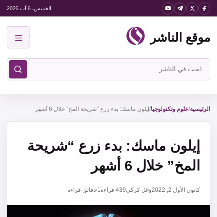
نتقل
الخميس، 6 آب 2026
لى
موقع الناشر
لمحتوى
القائمة
ابحث
في
موقع
الناشر
الرئيسية
/
علوم وتكنولوجيا
/
إيلون ماسك: بدء زرع “شريحة المخ” خلال 6 أشهر
إيلون ماسك: بدء زرع “شريحة
المخ” خلال 6 أشهر
كانون الأول 2, 2022
وائل كركي
439
قراءة
1 دقائق قراءة