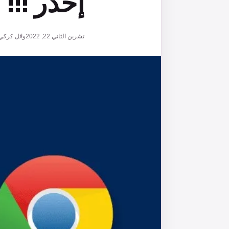
إحذر !!!
تشرين الثاني 22, 2022
وائل كركي