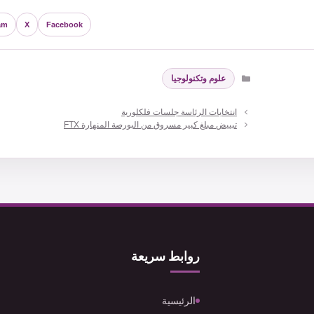
am
X
Facebook
التصنيفات
علوم وتكنولوجيا
انتخابات الرئاسة جلسات فلكلورية
تبييض مبلغ كبير مسروق من البورصة المنهارة FTX
روابط سريعة
الرئيسية