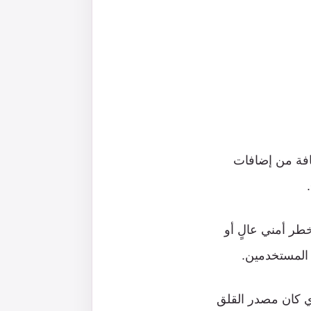
بيانات Incogni حديثًا تقريرًا استندت فيه إلى تحليل 1,237 إضافة من إضافات
ر أمني عالٍ أو
 المستخدمين.
 الذي كان مصدر القلق