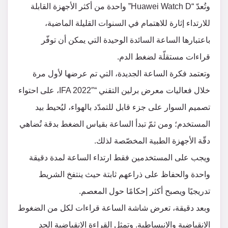
وتُعدّ “Huawei Watch D” واحدة من أكثر الأجهزة القابلة
للارتداء إثارة للاهتمام في السنوات القليلة الماضية،
باعتبارها الساعة السائدة الوحيدة التي يمكن أن توفّر
قراءات مستقلّة لضغط الدم.
وتعتمد فكرة الساعة الجديدة، التي تم عرضها لأول مرة
خلال فعاليات معرض برلين التقني “IFA 2022″، على احتواء
تصميم السوار على جزء قابل للتمدّد بالهواء، ليُحيط بيد
المستخدم؛ ومن ثمّ تبدأ الساعة بقياس الضغط بدقة تُضاهي
دقّة الأجهزة الطبية المخصّصة لذلك.
ويجب على المستخدمين فقط ارتداء الساعة لمدة دقيقة
واحدة والحفاظ على ذراعهم ثابتة حيث ينتفخ الشريط
تدريجيًا ويصبح أكثر إحكامًا حول المعصم.
وبعد دقيقة، تعرض شاشة الساعة قراءات لكل من الضغوط
الانقباضية والانبساطية. وتمثل القراءة الانقباضية الحد