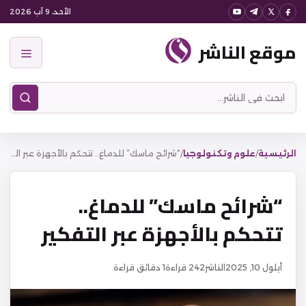
نتقل
الأحد، 9 آب 2026
لى
موقع الناشر
لمحتوى
القائمة
ابحث
في
موقع
الناشر
الرئيسية
/
علوم وتكنولوجيا
/
“شرائح ماسك” للدماغ.. تتحكم بالأجهزة عبر التفكير
“شرائح ماسك” للدماغ..
تتحكم بالأجهزة عبر التفكير
أيلول 10, 2025
الناشر
242
قراءة
1 دقائق قراءة