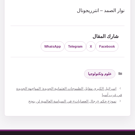
نوار الصمد – انترريجونال
شارك المقال
WhatsApp
Telegram
X
Facebook
التصنيفات
علوم وتكنولوجيا
إسرائيل الكبرى مقابل الطموحات العثمانية الجديدة: المواجهة الجديدة
في غرب آسيا
نموذج حكم «رجال العصابات» في السياسة العالمية لن ينجح