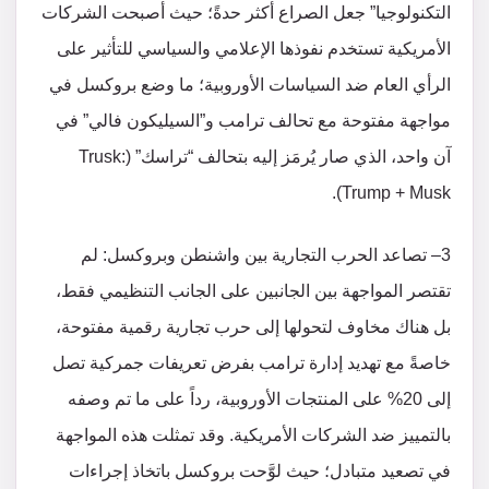
التكنولوجيا” جعل الصراع أكثر حدةً؛ حيث أصبحت الشركات
الأمريكية تستخدم نفوذها الإعلامي والسياسي للتأثير على
الرأي العام ضد السياسات الأوروبية؛ ما وضع بروكسل في
مواجهة مفتوحة مع تحالف ترامب و”السيليكون فالي” في
آن واحد​، الذي صار يُرمَز إليه بتحالف “تراسك” (Trusk:
Trump + Musk).
3– تصاعد الحرب التجارية بين واشنطن وبروكسل: لم
تقتصر المواجهة بين الجانبين على الجانب التنظيمي فقط،
بل هناك مخاوف لتحولها إلى حرب تجارية رقمية مفتوحة،
خاصةً مع تهديد إدارة ترامب بفرض تعريفات جمركية تصل
إلى 20% على المنتجات الأوروبية، رداً على ما تم وصفه
بالتمييز ضد الشركات الأمريكية​. وقد تمثلت هذه المواجهة
في تصعيد متبادل؛ حيث لوَّحت بروكسل باتخاذ إجراءات