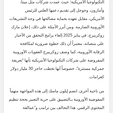
التكنولوجيا الأمريكية؛ حيث عمدت شركات مثل ميتا،
وأمازون، وجوجل إلى تقديم دعمها العلني للرئيس
الأمريكي، مقابل تعهده بحماية مصالحها في وجه التشريعات
الأوروبية الصارمة. ومن أبرز الأمثلة على ذلك، إعلان مارك
زوكربيرج، في يناير 2025 إلغاء برامج التحقق من الأخبار
على منصاته، معتبراً أن ذلك خطوة ضرورية لمكافحة
الرقابة الأوروبية، كما وصف زوكربيرج العقوبات الأوروبية
المفروضة على شركات التكنولوجيا الأمريكية بأنها “تعريفة
جمركية مستترة”، خصوصاً أنها تخطت حاجز 30 مليار دولار
كغرامات​.
من ناحية أخرى، انضم إيلون ماسك إلى هذه المواجهة متهماً
المفوضية الأوروبية بـالتضييق على حرية التعبير بحجة تنظيم
المحتوى الرقمي. هذا التحالف بين ترامب و”عمالقة