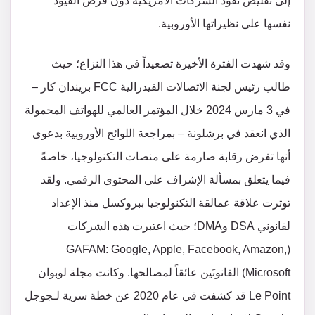
إلى تقليص نفوذ الشركات الأمريكية دون فرض القيود
نفسها على نظيراتها الأوروبية.
وقد شهدت الفترة الأخيرة تصعيداً في هذا النزاع؛ حيث
طالب رئيس لجنة الاتصالات الفيدرالية FCC بريندان كار –
في 3 مارس 2024 خلال المؤتمر العالمي للهواتف المحمولة
الذي انعقد في برشلونة – بمراجعة اللوائح الأوروبية بدعوى
أنها تفرض رقابة صارمة على منصات التكنولوجيا، خاصةً
فيما يتعلق بمسألة الإشراف على المحتوى الرقمي. ولقد
توترت علاقة عمالقة التكنولوجيا ببروكسل منذ الإعداد
لقانوني DSA وDMA؛ حيث اعتبرت هذه الشركات
(GAFAM: Google, Apple, Facebook, Amazon,
Microsoft) القانونَين عائقاً لمصالحها. وكانت مجلة لوبوان
Le Point قد كشفت في عام 2020 عن خطة سرية لـجوجل