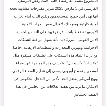
المشروع نفسه معارضة داخلية؛ حيث رفض البرلمان
الفرنسي في 5 مارس 2025 تمرير مقترحات مشابهة بحجة
أنها تهدد أمن جميع المستخدمين وتفتح الباب أمام ثغرات
أمنية كارثية. ومع ذلك، لا تزال بعض الجهات الأمنية
الأوروبية تضغط باتجاه فرض قيود على التشفير لحماية
الأمن القومي، مبررةً ذلك بأنه يسهل مراقبة الشبكات
الإجرامية ومهربي المخدرات والتنظيمات الإرهابية، خاصةً
مع تزايد اعتماد هذه الشبكات على تطبيقات مشفرة مثل
“واتساب” و”سيجنال”​. وتكشف هذه المواجهة عن صراع
أوسع بين نموذج أوروبي يسعى إلى تنظيم الفضاء الرقمي،
ونهج أمريكي يفضل الحد الأدنى من التدخل الحكومي في
الابتكار؛ ما يزيد من تعقيد العلاقات بين الجانبين في هذا
الملف الحساس.