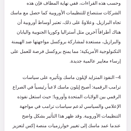
وحسب هذه القراءات، ففي نهاية المطاف فإن هذه
الشركات ستنصاع للتنظيمات الأوروبية كما حصل مع ماسك
تجاه البرازيل. وعلاوةً على ذلك، تعتبر أوساط أوروبية أن
هناك أطرافاً آخرين مثل أستراليا وكوريا الجنوبية واليابان
والبرازيل، مستعدة لمشاركة بروكسل مواجهتها ضد الهيمنة
التكنولوجية الأمريكية؛ مما يمنح بروكسل فرصة للعمل على
إرساء معايير عالمية جديدة.
4– النفوذ المتزايد لإيلون ماسك وتأثيره على سياسات
ترامب الرقمية: أصبح إيلون ماسك لاعباً رئيسياً في الصراع
الرقمي بين الولايات المتحدة وأوروبا؛ حيث استغل نفوذه
الإعلامي والسياسي لدعم سياسات ترامب في مواجهة
التنظيمات الأوروبية. وقد ظهر هذا التأثير بشكل واضح
عندما عمد ماسك إلى تغيير خوارزميات منصة إكس لتعزيز