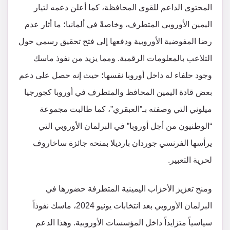
المحتوى الداعم للقوى المحافظة، كما أعلن دعمه لتيار
اليمين الأوروبي المتطرف، وخاصةً في ألمانيا؛ ما أثار عدم
رضا المفوضية الأوروبية ودفعها إلى فتح تحقيق رسمي حول
التلاعب بالمعلومات الرقمية​. ومما يزيد من نفوذ ماسك
وجود حلفاء له داخل أوروبا نفسها؛ حيث إنه حصل على دعم
بعض قادة اليمين المحافظ والمتطرف في أوروبا كجورجيا
ميلوني التي وصفته بـ”العبقري”، كما طالبت مجموعة
“الوطنيون من أجل أوروبا” في البرلمان الأوروبي التي
يرأسها الفرنسي جوردان بارديلا بمنحه جائزة ساخاروف
لحرية التعبير​.
ومنح تعزيز الأحزاب اليمينية المتطرفة حضورها في
البرلمان الأوروبي بعد انتخابات يونيو 2024، ماسك نفوذاً
سياسياً متزايداً داخل المؤسسات الأوروبية​. وهذا الدعم