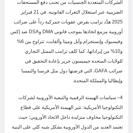
الشركات المتعددة الجنسيات من تجنب دفع المستحقات
الضريبية عبر استغلال الثغرات القانونية. في 21 فبراير
2025 هدَّد ترامب بفرض عقوبات جمركية رداً على ضرائب
أوروبية مزمع اتخاذها بموجب قانوني DMA وDSA ضد إكس
وفيسبوك وإنستجرام وأبل وميتا وألفابت، تتراوح بين 6%
و10% من إيراداتها، كما كلف ترامب الممثل التجاري
للولايات المتحدة جيميسون جرير بإعادة التحقيق في
ضرائب GAFA، التي فرضتها دول مثل فرنسا والنمسا
وإيطاليا والمملكة المتحدة.
4– سياسات الهيمنة الرقمية والتبعية الأوروبية لشركات
التكنولوجيا الأمريكية: تثير الهيمنة الأمريكية على قطاع
التكنولوجيا مخاوف متزايدة داخل الاتحاد الأوروبي؛ حيث
تعتمد العديد من الدول الأوروبية بشكل شبه كلي على البنية