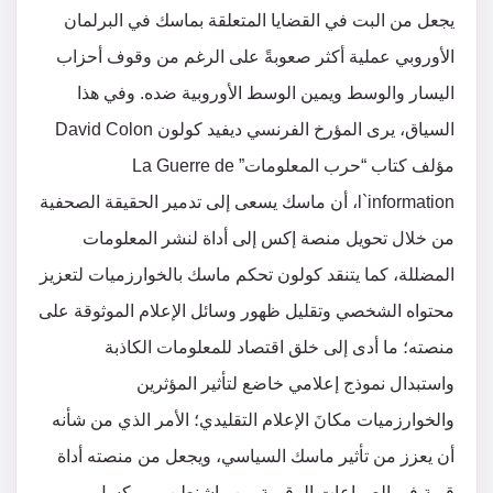
يجعل من البت في القضايا المتعلقة بماسك في البرلمان
الأوروبي عملية أكثر صعوبةً على الرغم من وقوف أحزاب
اليسار والوسط ويمين الوسط الأوروبية ضده. وفي هذا
السياق، يرى المؤرخ الفرنسي ديفيد كولون David Colon
مؤلف كتاب “حرب المعلومات” La Guerre de
l`information، أن ماسك يسعى إلى تدمير الحقيقة الصحفية
من خلال تحويل منصة إكس إلى أداة لنشر المعلومات
المضللة، كما يتنقد كولون تحكم ماسك بالخوارزميات لتعزيز
محتواه الشخصي وتقليل ظهور وسائل الإعلام الموثوقة على
منصته؛ ما أدى إلى خلق اقتصاد للمعلومات الكاذبة
واستبدال نموذج إعلامي خاضع لتأثير المؤثرين
والخوارزميات مكانَ الإعلام التقليدي؛ الأمر الذي من شأنه
أن يعزز من تأثير ماسك السياسي، ويجعل من منصته أداة
قوية في الصراعات الرقمية بين واشنطن وبروكسل.