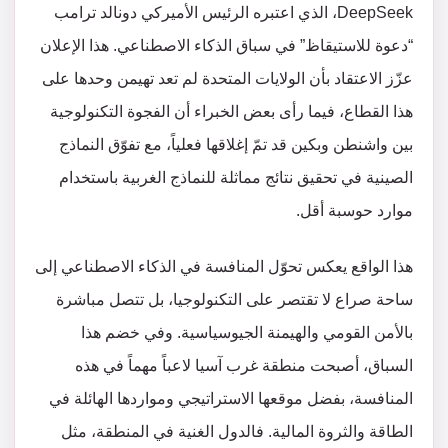
DeepSeek، الذي اعتبره الرئيس الأميركي دونالد ترامب
“دعوة للاستيقاظ” في سباق الذكاء الاصطناعي. هذا الإعلان
عزّز الاعتقاد بأن الولايات المتحدة لم تعد تهيمن وحدها على
هذا القطاع، فيما رأى بعض الخبراء أن الفجوة التكنولوجية
بين واشنطن وبكين قد تمّ إغلاقها فعلياً، مع تفوّق النماذج
الصينية في تحقيق نتائج مماثلة للنماذج الغربية باستخدام
موارد حوسبة أقل.
هذا الواقع يعكس تحوّل المنافسة في الذكاء الاصطناعي إلى
ساحة صراع لا تقتصر على التكنولوجيا، بل تتصل مباشرة
بالأمن القومي والهيمنة الجيوسياسية. وفي خضم هذا
السباق، أصبحت منطقة غرب آسيا لاعباً مهماً في هذه
المنافسة، بفضل موقعها الاستراتيجي ومواردها الهائلة في
الطاقة والثروة المالية. فالدول الغنية في المنطقة، مثل