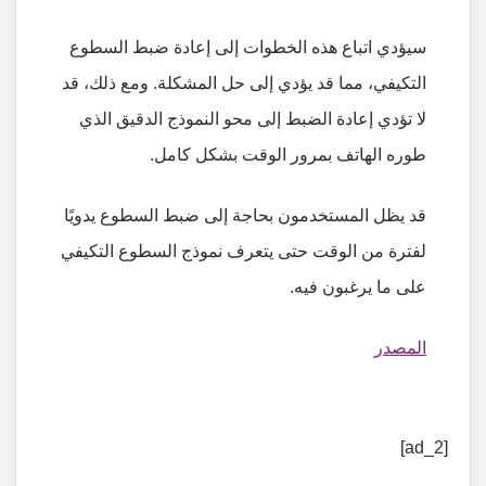
سيؤدي
اتباع
هذه
الخطوات
إلى
إعادة
ضبط
السطوع
التكيفي،
مما
قد
يؤدي
إلى
حل
المشكلة
.
ومع
ذلك،
قد
لا
تؤدي
إعادة
الضبط
إلى
محو
النموذج
الدقيق
الذي
طوره
الهاتف
بمرور
الوقت
بشكل
كامل
.
قد
يظل
المستخدمون
بحاجة
إلى
ضبط
السطوع
يدويًا
لفترة
من
الوقت
حتى
يتعرف
نموذج
السطوع
التكيفي
على
ما يرغبون فيه
.
المصدر
[ad_2]