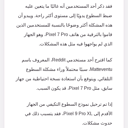
فقد
ذكر
أحد
المستخدمين
أنه
غالبًا
ما
يتعين
عليه
ضبط
السطوع
يدويًا
إلى
مستوى
أكثر
راحة
.
ويبدو
أن
هذه
المشكلة
أكثر
وضوحًا
بالنسبة
للمستخدمين
الذين
قاموا
بالترقية
من
هاتف
Pixel 7 Pro
،
وهو
الجهاز
الذي
لم
يواجهوا
فيه
مثل
هذه
المشكلات
.
كما
اقترح
أحد
مستخدمي
Reddit
،
المعروف
باسم
Matteventu
،
سببًا
محتملاً
وراء
مشكلة
السطوع
التلقائي
.
ويتوقع
بأن
استعادة
نسخة
احتياطية
من
جهاز
سابق،
مثل
Pixel 7 Pro
،
قد
يكون
السبب
.
إذا
تم
ترحيل
نموذج
السطوع
التكيفي
من
الجهاز
الأقدم
إلى
Pixel 9 Pro XL
،
فقد
يتسبب
ذلك
في
حدوث
مشكلات
.