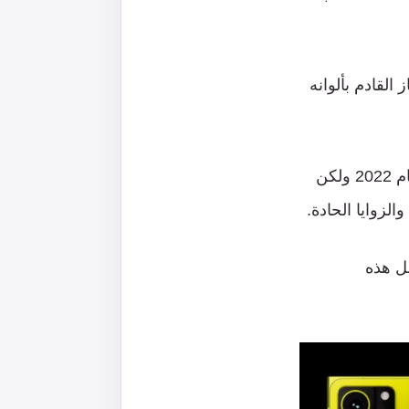
ز
القادم
بألوانه
م
2022
ولكن
والزوايا
الحادة
.
ل
هذه