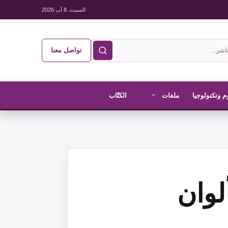
السبت، 8 آب 2026
تواصل معنا
م وتكنولوجيا
ملفات
الكتّاب
تف HMD Hyper بألوان