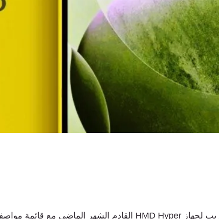
يب
لجهاز
HMD Hyper
القادم
الشهر
الماضي
مع
قائمة
مواصف