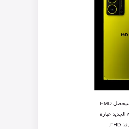
يحصل
HMD
الجديد
عبارة
قة
FHD.