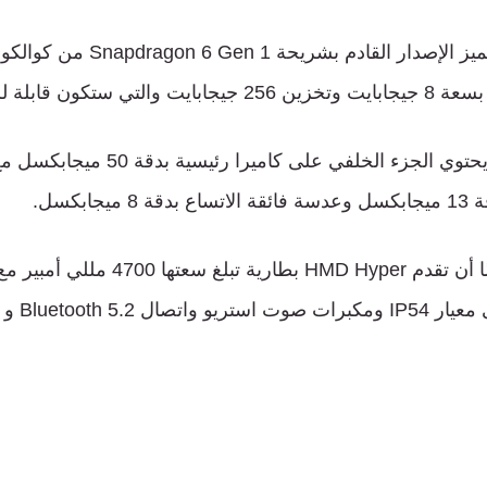
ميز
الإصدار
​​​​
القادم
بشريحة
Snapdragon 6 Gen 1
من
كوالكو
بسعة
8
جيجابايت
وتخزين
256
جيجابايت
والتي
ستكون
قابلة
ل
حتوي
الجزء
الخلفي
على
كاميرا
رئيسية
بدقة
50
ميجابكسل
مع
ة
13
ميجابكسل
وعدسة
فائقة
الاتساع
بدقة
8
ميجابكسل
.
ا
أن
تقدم
HMD Hyper
بطارية
تبلغ
سعتها
4700
مللي
أمبير
مع
ى
معيار
IP54
ومكبرات
صوت
استريو
واتصال
Bluetooth 5.2
و
i-Fi 5