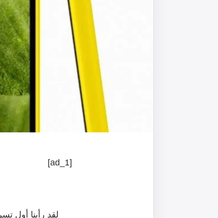
[ad_1]
لقد
رأينا
أول
تسر