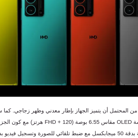
من
المحتمل
أن
يتميز
الجهاز
بإطار
معدني
وظهر
زجاجي
.
كما
س
ة
OLED
مقاس
6.55
بوصة
(FHD + 120
هرتز
)
مع
كون
الجزء
بدقة
50
ميجابكسل
مع
ضبط
تلقائي
للصورة
وتسجيل
فيديو
بد