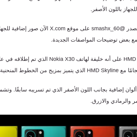
للجهاز
باللون
الأصفر
.
صدر
@smashx_60
على
موقع
X.com
الآن
صور
إضافية
للجها
ع
بعض
توضيحات
المواصفات
الجديدة
.
على
أنه
خليفة
لهاتف
Nokia X30
الذي
تم
إطلاقه
في
عا
امًا
مع
HMD Skyline
الذي
يتميز
بمزيج
من
الخطوط
المنحنية
ألوان
إضافية
بجانب
اللون
الأصفر
الذي
تم
تسريبه
سابقًا
.
وتشم
ر
والرمادي
والازرق
.