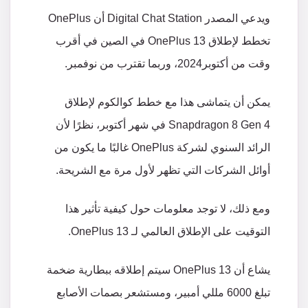
ويدعي
المصدر
Digital Chat Station
أن
OnePlus
تخطط
لإطلاق
OnePlus 13
في
الصين
في
أقرب
وقت
من
أكتوبر
2024
،
وربما
تقترب
من
نوفمبر
.
يمكن
أن
يتماشى
هذا
مع
خطط
كوالكوم
لإطلاق
Snapdragon 8 Gen 4
في
شهر
أكتوبر،
نظرًا
لأن
الرائد
السنوي
لشركة
OnePlus
غالبًا
ما
يكون
من
أوائل
الشركات
التي
تظهر
لأول
مرة
مع
الشريحة
.
ومع
ذلك،
لا
توجد
معلومات
حول
كيفية
تأثير
هذا
التوقيت
على
الإطلاق
العالمي
لـ
OnePlus 13.
يشاع
أن
OnePlus 13
سيتم
إطلاقه
ببطارية
ضخمة
تبلغ
6000
مللي
أمبير،
ومستشعر
بصمات
الأصابع