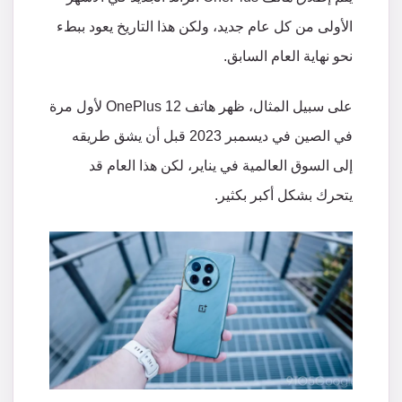
الأولى
من
كل
عام
جديد،
ولكن
هذا
التاريخ
يعود
ببطء
نحو
نهاية
العام
السابق
.
على
سبيل
المثال،
ظهر
هاتف
OnePlus 12
لأول
مرة
في
الصين
في
ديسمبر
2023
قبل
أن
يشق
طريقه
إلى
السوق
العالمية
في
يناير،
لكن
هذا
العام
قد
يتحرك
بشكل
أكبر
بكثير
.