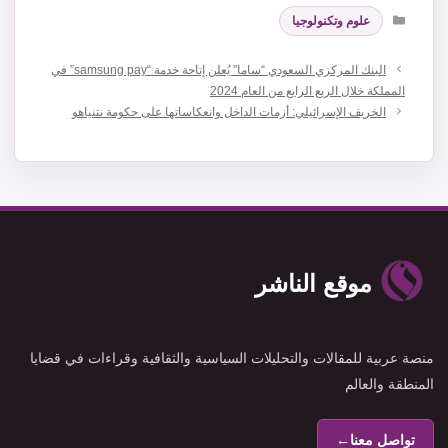
التصنيفات
علوم وتكنولوجيا
البنك المركزي السعودي “ساما” يُعلن إتاحة خدمة “samsung pay” في
المملكة خلال الربع الرابع من العام 2024
الخريف الإسرائيلي: أزمات الداخل وانعكاساتها على حكومة نتنياهو
موقع الناشر
منصة عربية للمقالات والتحليلات السياسية والثقافية وقراءات في قضايا
المنطقة والعالم
تواصل معنا
←