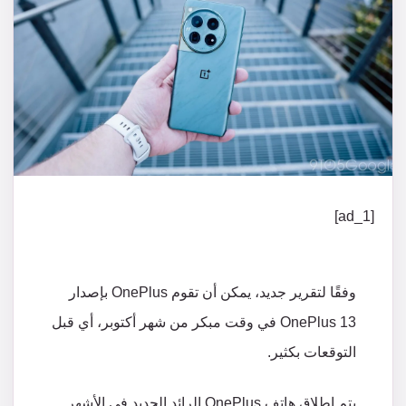
[ad_1]
وفقًا
لتقرير
جديد،
يمكن
أن
تقوم
OnePlus
بإصدار
OnePlus 13
في
وقت
مبكر
من
شهر
أكتوبر،
أي
قبل
التوقعات
بكثير
.
يتم
إطلاق
هاتف
OnePlus
الرائد
الجديد
في
الأشهر