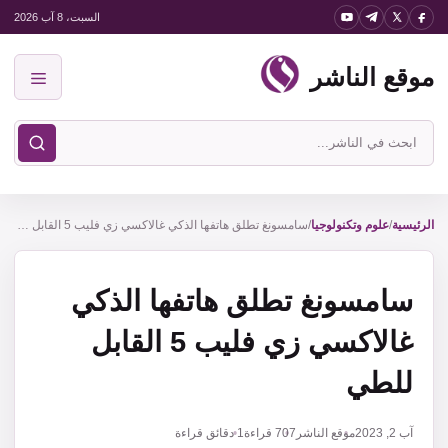
نتقل
السبت، 8 آب 2026
لى
موقع الناشر
لمحتوى
القائمة
ابحث
في
موقع
الناشر
الرئيسية
/
علوم وتكنولوجيا
/
سامسونغ تطلق هاتفها الذكي غالاكسي زي فليب 5 القابل للطي
سامسونغ تطلق هاتفها الذكي
غالاكسي زي فليب 5 القابل
للطي
آب 2, 2023
موقع الناشر
707
قراءة
1 دقائق قراءة