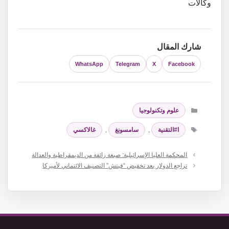
وكالات
شارك المقال
WhatsApp
Telegram
X
Facebook
التصنيفات
علوم وتكنولوجيا
الوسوم
ا#التقنية
,
سامسونغ
,
غالاكسي
المحكمة العليا الإسرائيلية: صبغة زائفة من الديمقراطية والعدالة
تراجع الدولار بعد تخفيض “فيتش” التصنيف الائتماني لأميركا