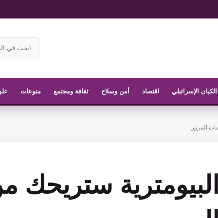
ابحث
في
موقع
الناشر
الكيان الإسرائيلي
اقتصاد
أمن وسلاح
ثقافة ومجتمع
منوعات
علو
مات المرور
لبيومترية ستريحك من