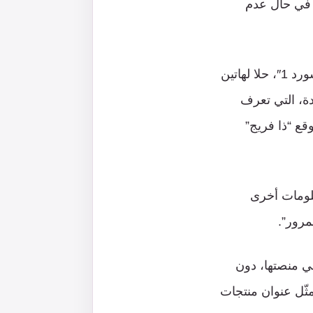
 في حال عدم
ووجدت “أجايل بيتس” AgileBits، الشركة المشغّلة لبرنامج إدارة كلمات المرور “باسورد 1″، حلا لهاتين
دة، التي تعرف
 اسم “مفتاح المرور” أو passkey بحسب موقع “ذا فريج”
ن معلومات أخرى
مرور”.
في منصتها، دون
مثّل عنوان منتجات