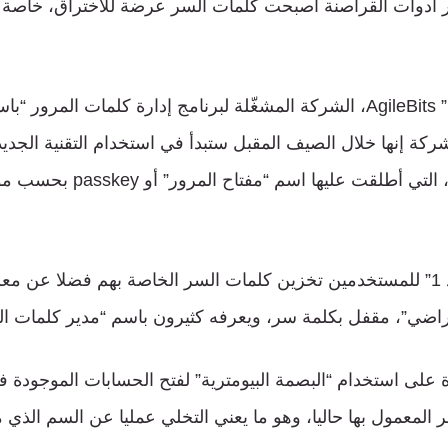
ر أدوات القراصنة أصبحت كلمات السر عرضة للاختراق، خاصة
ركة إنها خلال الصيف المقبل ستبدأ في استخدام التقنية الجدي
بـ”البصمة البيومترية”، التي أطلقت عليها
ويتيح برنامج “باسورد 1” للمستخدمين تخزين كلمات السر الخاصة بهم فضلا ع
اضي”، مقفل بكلمة سر، ويعرفه كثيرون باسم “مدير كلمات ال
ة على استخدام “البصمة البيومترية” لفتح الحسابات الموجودة 
 المعمول بها حاليا، وهو ما يعني التخلي عمليا عن السم الذي 