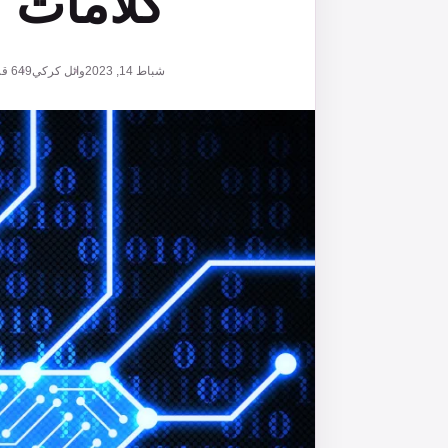
كلامات ا
شباط 14, 2023
وائل كركي
649
قر