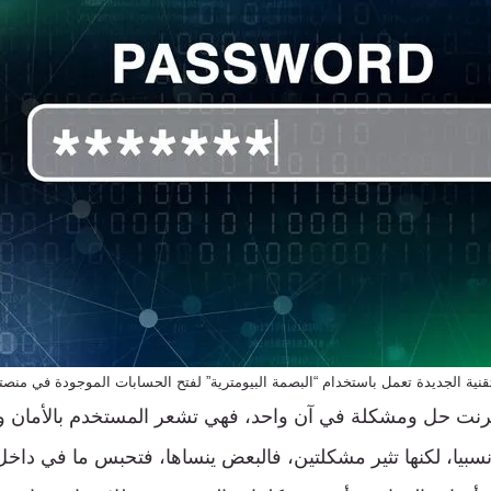
تقنية الجديدة تعمل باستخدام “البصمة البيومترية” لفتح الحسابات الموجودة في منصته
نترنت حل ومشكلة في آن واحد، فهي تشعر المستخدم بالأمان 
سبيا، لكنها تثير مشكلتين، فالبعض ينساها، فتحبس ما في داخل ا