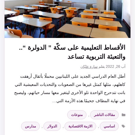
الأقساط التعليمية على سكّة ” الدولرة “..
والتعبئة التربوية تساعد
آب 26, 2022
بقلم
سارة عليّان
أطل العام الدراسي الجديد على اللبنانيين محملًا بأثقال أرهقت
كاهلهم، مثلها كمثل غيرها من الصعوبات والتحديات المعيشية التي
باتت تتدحرج الواحدة تلو الأخرى ليتغير معها مسار حياتهم، وليصبح
في نهاية المطاف جحيمًا.هذه الأزمة التي…
التصنيفات
مقالات الناشر
,
منوعات
الوسوم
اساسي
,
الازمة الاقتصادية
,
الدولار
,
مدارس