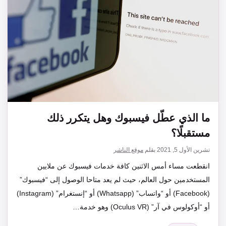
ما الذي عطّل فيسبوك وهل يتكرر ذلك
مستقبلًا؟
تشرين الأول 5, 2021
بقلم
موقع الناشر
انقطعت مساء أمس الاثنين كافة خدمات فيسبوك عن ملايين
المستخدمين حول العالم، حيث لم يعد متاحا الوصول إلى “فيسبوك”
(Facebook) أو “واتساب” (Whatsapp) أو “إنستغرام” (Instagram)
أو “أوكولوس في آر” (Oculus VR) وهو خدمة…
التصنيفات