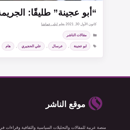
“أبو عجينة” طليقًا: الجريم
كانون الأول 30, 2021
بقلم
ليلى عماشا
التصنيفات
مقالات الناشر
الوسوم
ابو عجينة
,
عرسال
,
علي الحجيري
,
هام
موقع الناشر
منصة عربية للمقالات والتحليلات السياسية والثقافية وقراءات في