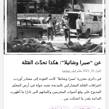
عن “صبرا وشاتيلا”: هكذا تحدّث القتَلة
أيلول 25, 2021
بقلم
ليلى عماشا
في ذكرى مجزرة “صبرا وشاتيلا” كانت العودة إلى مصادر أوردت
اعترافات القتَلة المشاركين بالمذبحة تشبه جولة في أرض المخيّم
المذبوح على وقع أصوات المجرمين وكلماتهم التي نادرًا ما أظهرت
الندامة بقدر ما اشتكت من…
التصنيفات