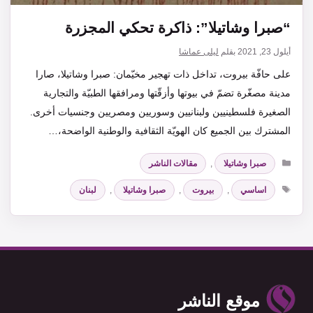
“صبرا وشاتيلا”: ذاكرة تحكي المجزرة
أيلول 23, 2021
بقلم
ليلى عماشا
على حافّة بيروت، تداخل ذات تهجير مخيّمان: صبرا وشاتيلا، صارا
مدينة مصغّرة تضمّ في بيوتها وأزقّتها ومرافقها الطبيّة والتجارية
الصغيرة فلسطينيين ولبنانيين وسوريين ومصريين وجنسيات أخرى.
المشترك بين الجميع كان الهويّة الثقافية والوطنية الواضحة،…
التصنيفات
صبرا وشاتيلا
,
مقالات الناشر
الوسوم
اساسي
,
بيروت
,
صبرا وشاتيلا
,
لبنان
موقع الناشر