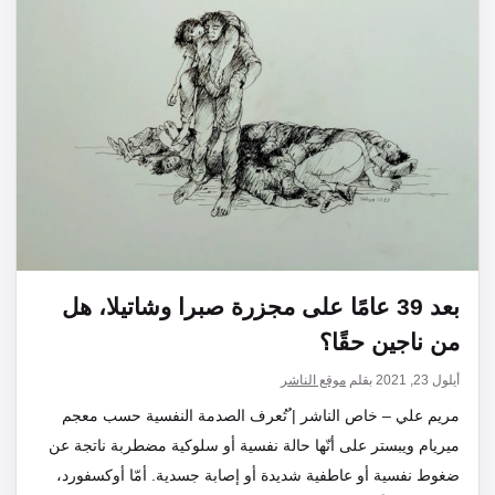
بعد 39 عامًا على مجزرة صبرا وشاتيلا، هل
من ناجين حقًا؟
أيلول 23, 2021
بقلم
موقع الناشر
مريم علي – خاص الناشر | ُتُعرف الصدمة النفسية حسب معجم
ميريام ويبستر على أنّها حالة نفسية أو سلوكية مضطربة ناتجة عن
ضغوط نفسية أو عاطفية شديدة أو إصابة جسدية. أمّا أوكسفورد،