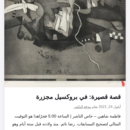
قصة قصيرة: في بروكسيل مجزرة
أيلول 24, 2021
بقلم
موقع الناشر
فاطمة شاهين – خاص الناشر | الساعة 5:00 فجرًاهذا هو التوقيت
المثالي لتصحيح المسابقات. رضا نائم. منذ ولادته قبل ستة أيام وهو