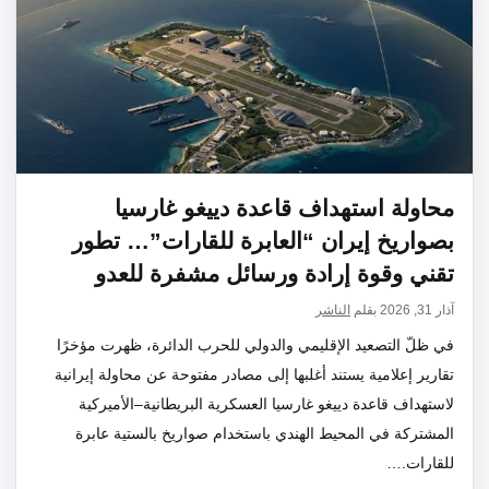
محاولة استهداف قاعدة دييغو غارسيا
بصواريخ إيران “العابرة للقارات”… تطور
تقني وقوة إرادة ورسائل مشفرة للعدو
آذار 31, 2026
بقلم
الناشر
في ظلّ التصعيد الإقليمي والدولي للحرب الدائرة، ظهرت مؤخرًا
تقارير إعلامية يستند أغلبها إلى مصادر مفتوحة عن محاولة إيرانية
لاستهداف قاعدة دييغو غارسيا العسكرية البريطانية–الأميركية
المشتركة في المحيط الهندي باستخدام صواريخ بالستية عابرة
للقارات.…