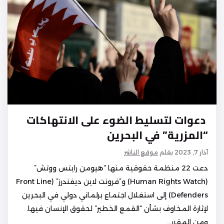
دعوات لتسليط الضوء على الانتهاكات
“المزرية” في البحرين
آذار 7, 2023
بقلم
موقع الناشر
دعت 22 منظمة حقوقية منها “هيومن رايتس ووتش”
(Human Rights Watch) و”فرونت لاين ديفندرز” (Front Line
Defenders) إلى استغلال اجتماع برلماني دولي في البحرين
لإثارة المخاوف بشأن “القمع الخطير” لحقوق الإنسان فيها.
ومن المقرر…