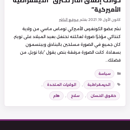
حوادث إطلاق النار تخترق “الديمقراطية
الأميركية”
كانون الأول 19, 2021
بقلم
موقع الناشر
نشر عضو الكونغرس الأميركي توماس ماسي من ولاية
كنتاكي مؤخرًا صورة لعائلته تحتفل بعيد الميلاد على تويتر،
كان جميع في الصورة مسلحين بالبنادق ويبتسمون
بسعادة. كانت الصورة مرفقة بنص يقول “بابا نويل، من
فضلك…
التصنيفات
سياسة
الوسوم
الديمقراطية
,
الولايات المتحدة
,
حقوق الانسان
,
سلاح
,
هام