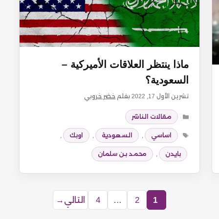
ماذا ينتظر العلاقات الأميركية –
السعودية؟
تشرين الأول 17, 2022
بقلم
خضر خروبي
التصنيفات
مقالات الناشر
الوسوم
اساسي
,
السعودية
,
اوبك
,
بايدن
,
محمد بن سلمان
1
2
…
4
التالي
→
Page
Page
Page