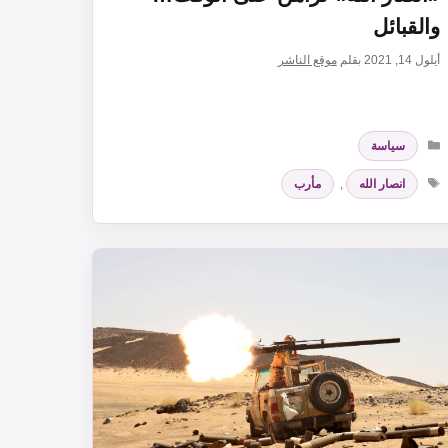
والقبائل
أيلول 14, 2021
بقلم
موقع الناشر
التصنيفات
سياسة
الوسوم
انصار الله
,
مأرب