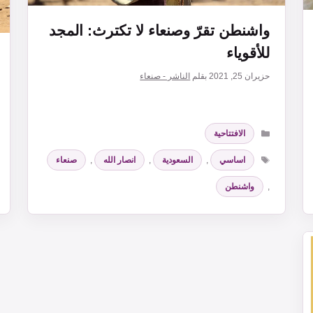
واشنطن تقرّ وصنعاء لا تكترث: المجد
للأقوياء
حزيران 25, 2021
بقلم
الناشر - صنعاء
التصنيفات
الافتتاحية
الوسوم
اساسي
,
السعودية
,
انصار الله
,
صنعاء
,
واشنطن