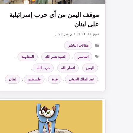
موقف اليمن من أي حرب إسرائيلية
على لبنان
تموز 17, 2021
بقلم
بندر الهتار
التصنيفات
مقالات الناشر
الوسوم
اساسي
,
السيد نصر الله
,
المقاومة
,
اليمن
,
انصار الله
,
حزب الله
,
عبد الملك الحوثي
,
غزة
,
فلسطين
,
لبنان