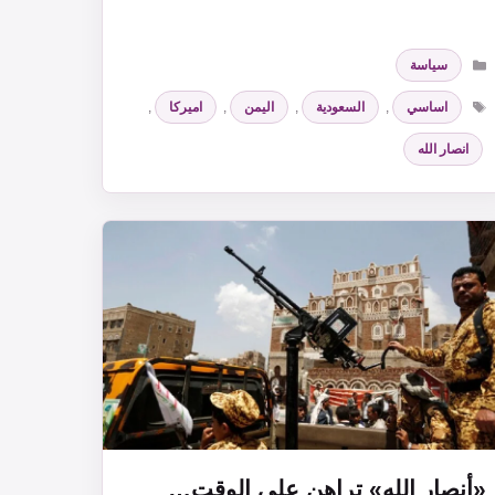
التصنيفات
سياسة
الوسوم
اساسي
,
السعودية
,
اليمن
,
اميركا
,
انصار الله
«أنصار الله» تراهن على الوقت…