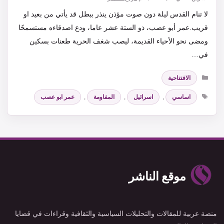
لا تنام القدس ليلة دون صوت مؤذن ينذر ببطل قد يأتي من بعيد او
قريب.عمر أبو عصب، ذو الستة عشر عاما، ودع اصدقاءه مستسمحًا
ومضى نحو الأحياء القديمة، ليصب شغف الحرية طعنات بسكين
في…
التصنيفات
الافتتاحية
الوسوم
اساسي
,
اسرائيل
,
المفاومة
,
عمر ابو عصب
موقع الناشر
منصة عربية للمقالات والتحليلات السياسية والثقافية وقراءات في قضايا