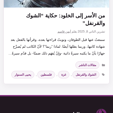
من الأسر إلى الخلود: حكاية “الشوك
والقرنفل”
تشرين الثاني 8, 2025
بقلم
أيمن قاسم
سمعتُ عنها قبل الطوفان، ونويتُ قراءتها بعده، وقرأتها بالفعل بعد
شهادة كاتبها، وربما بطلها أيضًا. لماذا “ربما”؟ لأنّ الكاتب لم يُصرِّح
جهارًا بأنّ ما يكتبه سيرةٌ ذاتية -وإنْ يُفهَم ذلك ضمنًا- بل قدّم سيرةً…
التصنيفات
مقالات الناشر
الوسوم
الشوك والقرنفل
,
غزة
,
فلسطين
,
يحيى السنوار