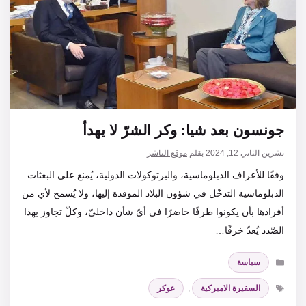
جونسون بعد شيا: وكر الشرّ لا يهدأ
تشرين الثاني 12, 2024
بقلم
موقع الناشر
وفقًا للأعراف الدبلوماسية، والبرتوكولات الدولية، يُمنع على البعثات
الدبلوماسية التدخّل في شؤون البلاد الموفدة إليها، ولا يُسمح لأي من
أفرادها بأن يكونوا طرفًا حاضرًا في أيّ شأن داخليّ، وكلّ تجاوز بهذا
الصّدد يُعدّ خرقًا…
التصنيفات
سياسة
الوسوم
السفيرة الاميركية
,
عوكر