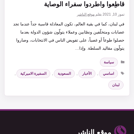
قاطِعوا واطردوا سفراء الوصاية
تموز 10, 2021
بقلم
موقع الناشر
في لبنان، كما في بقية العالم، تكون المعادلة قاسية جداً عندما تجد
عصابات ومتخلّفين ونصّابين وعملاء يتولّون شؤون الدولة بعدما
حصلوا طوعاً أو غصباً، على تفويض الناس في الانتخابات، وصاروا
يتولّون مقاليد السلطة. وإذا…
التصنيفات
سياسة
الوسوم
اساسي
,
الأخبار
,
السعودية
,
السفيرة الاميركية
,
لبنان
موقع الناشر