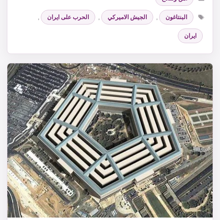
الوسوم
البنتاغون
,
الجيش الاميركي
,
الحرب على ايران
,
ايران