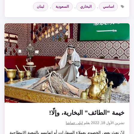
الوسوم
اساسي
,
البخاري
,
السعودية
,
لبنان
خيمة “الطائف” البخارية، وإلّا!
تشرين الأول 18, 2022
بقلم
ليلى عماشا
إنّ نعتَ بعض الخصوم بعملاء السفارات أو اتهامهم بالتبعية الانبطاحية