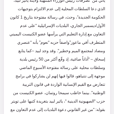
يأتي من “تصرفات رئيس الوزراء المنتهية ولايته يائير لبيد،
الذي دعا السلطات المحلية إلى عدم الالتزام بتوجيهات
الحكومة الجديدة”، وحث، في رسالة مفتوحة بتاريخ 1 كانون
الأول/ديسمبر الجاري، البلديات الإسرائيلية “على عدم
التعاون مع إدارة التعليم التي يرأسها عضو الكنيست اليميني
المتطرف آفي ماعوز”واصفاً حزبه “نعوم” بأنه “عنصري
ومضاد لمجتمع الميم وخطير”. وقد وجد لبيد –كما يتابع
إسحاق – “آذاناً صاغية، إذ وقّع أكثر من 50 رئيس بلدية
وسلطات محلية على رسالة مفتوحة الأسبوع الماضي
موجهة إلى نتنياهو، قالوا فيها إنهم لن يشاركوا في برامج
تتعارض مع القيم الإنسانية الواردة في قانون التربية
الوطنية”. بينما خاطب سيمحا روتمان، عضو الكنيست من
حزب “الصهيونية الدينية “، يائير لبيد بتغريدة كتبها على تويتر
بقوله: “من غير القانوني دعوة البلديات إلى عدم التعاون مع