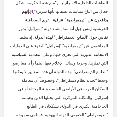
النقاشات الداخلية الإسرائيلية و”منع هذه الحكومة بشكل
فعال من اتباع سياسات يصفانها بأنها شريرة”
[4]
.
إنهم
يدافعون عن “ديمقراطية” عرقية
ترى الصحافية
الفرنسية إينس جيل أنه منذ إنشاء دولة “إسرائيل” يدور
نقاش حول “الطابع الديمقراطي” لهذه الدولة، إذ سلط
المدافعون عن “ديمقراطية” “إسرائيل” الضوء على العمليات
الانتخابية الدورية التي تجري فيها، وعلى التعددية السياسية
التي تميّزها، وحرية وسائل الإعلام فيها، بينما رأى معارضو
“الطابع الديمقراطي” لهذه الدولة أن هذه المعايير لا يمكنها
وحدها “تحديد نظام ديمقراطي”، وخصوصاً أن معاملة
السكان العرب في الأراضي الفلسطينية المحتلة أو في
إسرائيل، والمكانة المركزية التي يحتلها الدين وهيمنة
الحاخامية الكبرى في الدولة، يشككان في الطابع
“الديمقراطي” الحقيقي للدولة اليهودية. فسامي سموحة