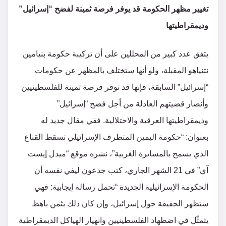
تغيير مظهر الحكومة قد يوفر فرصة ثمينة لفضح “إسرائيل”
وديمقراطيتها
يتفق عدد كبير من المحللين على أن تركيبة حكومة بنيامين
نتنياهو المقبلة، ولو أنها ستختلف بالمظهر عن حكومات
“إسرائيل” السابقة، فإنها قد توفر فرصة ثمينة للفلسطينيين
وأنصار قضيتهم العادلة من أجل فضح “إسرائيل”
وديمقراطيتها العرقية والاحتلالية. ففي مقال جديد له
بعنوان: “حكومة اليمين المتطرف الإسرائيلي تسقط القناع
الذي يسمح بالمسايرة الغربية”، نشره موقع “ميدل إيست
آي” في 21 الشهر الجاري، كتب جدعون ليفي نفسه أن
الحكومة الإسرائيلية الجديدة “تحمل رسالة إيجابية: فهي
ستظهر الحقيقة حول إسرائيل، وإن كان ذلك بثمن باهظ
يتمثّل في اضطهاد الفلسطينيين وانهيار الهياكل الديمقراطية