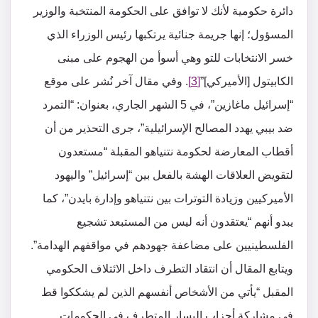
دائرة حكومية لأنك لا توافق على الحكومة المنتخبة والوزير
المسؤول؛ إنها جريمة جنائية يرتكبها رئيس الوزراء الذي
خسر الانتخابات للتو وهي أسوأ من الهجوم على مبنى
الكابيتول [الأميركي]”
[3]
. وفي مقال آخر نُشر على موقع
“إسرائيل ماغازين”، في 5 الشهر الجاري، بعنوان: “التمرد
ضد بيبي يهدد المصالح الإسرائيلية”، جرى التحذير من أن
أقطاب المعارضة لحكومة نتنياهو المقبلة “مستعدون
لتقويض العلاقات الهشة بالفعل بين “إسرائيل” واليهود
الأميركيين وزيادة التوترات بين نتنياهو وإدارة بايدن”، كما
يبدو أنهم “يعتقدون أنه ليس من المستبعد تشجيع
الفلسطينيين على مضاعفة جهودهم في مواقفهم الهدامة”.
ويتابع المقال أن انتقاد التطرف داخل الائتلاف الحكومي
المقبل “يأتي من الأشخاص أنفسهم الذين لم يشككوا قط
في مشاركة أحزاب اليسار المتطرف في الحكومات