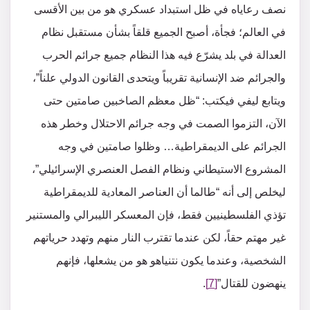
نصف رعاياه في ظل استبداد عسكري هو من بين الأقسى
في العالم؛ فجأة، أصبح الجميع قلقاً بشأن مستقبل نظام
العدالة في بلد يشرّع فيه هذا النظام جميع جرائم الحرب
والجرائم ضد الإنسانية تقريباً ويتحدى القانون الدولي علناً”،
ويتابع ليفي فيكتب: “ظل معظم الصاخبين صامتين حتى
الآن، التزموا الصمت في وجه جرائم الاحتلال وخطر هذه
الجرائم على الديمقراطية… وظلوا صامتين في وجه
المشروع الاستيطاني ونظام الفصل العنصري الإسرائيلي”،
ليخلص إلى أنه “طالما أن العناصر المعادية للديمقراطية
تؤذي الفلسطينيين فقط، فإن المعسكر الليبرالي والمستنير
غير مهتم حقاً، لكن عندما تقترب النار منهم وتهدد حرياتهم
الشخصية، وعندما يكون نتنياهو هو من يشعلها، فإنهم
ينهضون للقتال”
[7]
.