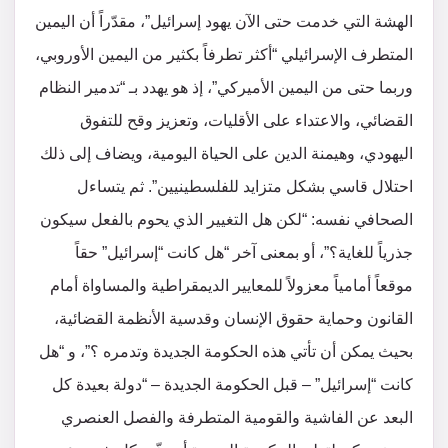
الهشة التي خدمت حتى الآن يهود إسرائيل”، مقدّراً أن اليمين
المتطرف الإسرائيلي “أكثر تطرفاً بكثير من اليمين الأوروبي،
وربما حتى من اليمين الأميركي”، إذ هو يهدد بـ “تدمير النظام
القضائي، والاعتداء على الأقليات، وتعزيز وقح للتفوق
اليهودي، وهيمنة الدين على الحياة اليومية، ويضاف إلى ذلك
احتلال قاسي بشكل متزايد للفلسطينيين”. ثم يتساءل
الصحافي نفسه: “لكن هل التغيير الذي يحوم بالفعل سيكون
جذرياً للغاية؟”، أو بمعنى آخر “هل كانت “إسرائيل” حقاً
موقعاً أمامياً معزولاً للمعايير الديمقراطية والمساواة أمام
القانون وحماية حقوق الإنسان وقدسية الأنظمة القضائية،
بحيث يمكن أن تأتي هذه الحكومة الجديدة وتدمره ؟”، و “هل
كانت “إسرائيل” – قبل الحكومة الجديدة – “دولة بعيدة كل
البعد عن الفاشية والقومية المتطرفة والفصل العنصري