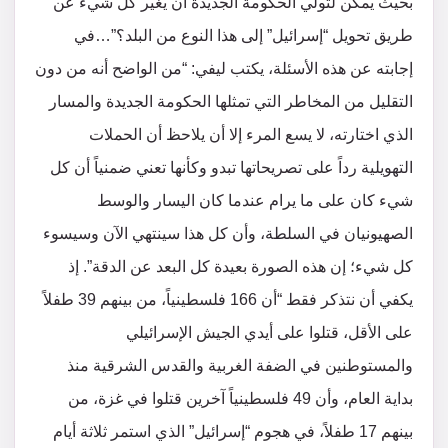
بحيث يمكن لتولي الحكومة الجديدة أن يغّير كل شيء عن
طريق تحويل “إسرائيل” إلى هذا النوع من البلد؟”…في
إجابته عن هذه الأسئلة، يكتب ليفي: “من الواضح أنه من دون
التقليل من المخاطر التي تمثلها الحكومة الجديدة والمسار
الذي اختارته، لا يسع المرء إلا أن يلاحظ أن الحملات
التهويلية رداً على تصريحاتها تبدو وكأنها تعني ضمنياً أن كل
شيء كان على ما يرام عندما كان اليسار والوسط
الصهيونيان في السلطة، وأن كل هذا سينتهي الآن وسيسوء
كل شيء؛ إن هذه الصورة بعيدة كل البعد عن الدقة”. إذ
يكفي أن نتذكر فقط “أن 166 فلسطينياً، من بينهم 39 طفلاً
على الأقل، قتلوا على أيدي الجيش الإسرائيلي
والمستوطنين في الضفة الغربية والقدس الشرقية منذ
بداية العام، وأن 49 فلسطينياً آخرين قتلوا في غزة، من
بينهم 17 طفلاً، في هجوم “إسرائيل” الذي استمر ثلاثة أيام