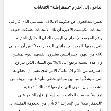
الداعون إلى احترام “ديمقراطية” الانتخابات
يعتبر المدافعون عن حكومة الائتلاف السياسي الذي فاز في
انتخابات الكنيست الأخيرة أن تلك الانتخابات عسكت حقيقة
واقع المجتمع الإسرائيلي اليوم، ذلك إن التحاليل الحديثة
التي يجريها “المعهد الإسرائيلي للديمقراطية” تبيّن أن “حوالي
60٪ من اليهود الإسرائيليين يعتبرون أنفسهم اليوم يمينيين،
وأن هذه النسبة ترتفع إلى 70% بين الشبان الذين تتراوح
أعمارهم بين 18 و 24 عاماً”، الأمر الذي يعني أن الحكومة
التي سيشكّلها بنيامين نتنياهو تحظى بتأييد غالبية مريحة من
الشعب، وأن القوى التي تعارضها لا تمتلك “شرعية
تمثيلية”.وبحسب الكاتب ديفيد إسحاق فإن الخطر على
“الديمقراطية” في “إسرائيل” لا يأتي من الحكومة المقبلة، بل