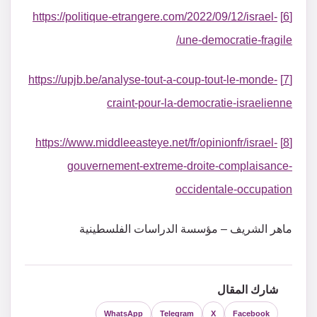
https://politique-etrangere.com/2022/09/12/israel-
[6]
une-democratie-fragile/
https://upjb.be/analyse-tout-a-coup-tout-le-monde-
[7]
craint-pour-la-democratie-israelienne
https://www.middleeasteye.net/fr/opinionfr/israel-
[8]
gouvernement-extreme-droite-complaisance-
occidentale-occupation
ماهر الشريف – مؤسسة الدراسات الفلسطينية
شارك المقال
WhatsApp
Telegram
X
Facebook