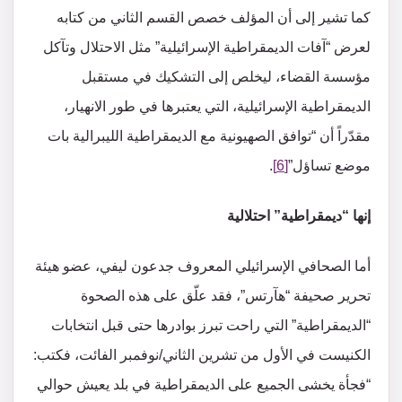
كما تشير إلى أن المؤلف خصص القسم الثاني من كتابه
لعرض “آفات الديمقراطية الإسرائيلية” مثل الاحتلال وتآكل
مؤسسة القضاء، ليخلص إلى التشكيك في مستقبل
الديمقراطية الإسرائيلية، التي يعتبرها في طور الانهيار،
مقدّراً أن “توافق الصهيونية مع الديمقراطية الليبرالية بات
موضع تساؤل”
[6]
.
إنها “ديمقراطية” احتلالية
أما الصحافي الإسرائيلي المعروف جدعون ليفي، عضو هيئة
تحرير صحيفة “هآرتس”، فقد علّق على هذه الصحوة
“الديمقراطية” التي راحت تبرز بوادرها حتى قبل انتخابات
الكنيست في الأول من تشرين الثاني/نوفمبر الفائت، فكتب:
“فجأة يخشى الجميع على الديمقراطية في بلد يعيش حوالي