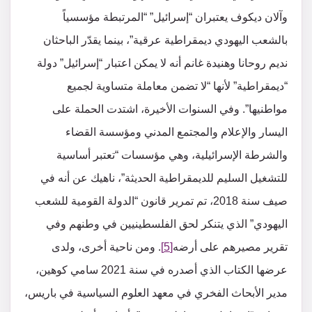
وآلان ديكوف يعتبران “إسرائيل” “المرتبطة مؤسسياً
بالشعب اليهودي ديمقراطية عرقية”، بينما يقدّر الباحثان
نديم روحانا وهنيدة غانم أنه لا يمكن اعتبار “إسرائيل” دولة
“ديمقراطية” لأنها “لا تضمن معاملة متساوية لجميع
مواطنيها”. وفي السنوات الأخيرة، اشتدت الحملة على
اليسار والإعلام والمجتمع المدني ومؤسسة القضاء
والشرطة الإسرائيلية، وهي مؤسسات “تعتبر أساسية
للتشغيل السليم للديمقراطية الحديثة”، ناهيك عن أنه في
صيف سنة 2018، تم تمرير قانون “الدولة القومية للشعب
اليهودي” الذي يتنكر لحق الفلسطينيين في وطنهم وفي
تقرير مصيرهم على أرضه
[5]
. ومن ناحية أخرى، ولدى
عرضها الكتاب الذي أصدره في سنة 2021 سامي كوهين،
مدير الأبحاث الفخري في معهد العلوم السياسية في باريس،