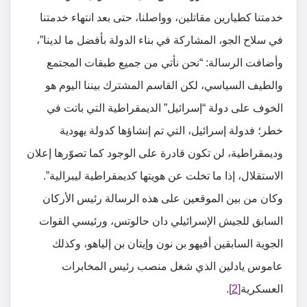
خدمتنا كطيارين مقاتلين، وواصلنا، حتى بعد انتهاء خدمتنا
في سلاح الجو، المشاركة في بناء الدولة بأفضل ما لدينا”،
وأضافت الرسالة: “نحن نأتي من جميع طبقات المجتمع
والطيف السياسي، لكن القاسم المشترك بيننا اليوم هو
الخوف على دولة “إسرائيل” الديمقراطية التي باتت في
خطر؛ فدولة إسرائيل، التي تم إنشاؤها كدولة يهودية
وديمقراطية، لن تكون قادرة على الوجود كما تصوّرها إعلان
الاستقلال، إذا ما تخلت عن هويتها كديمقراطية ليبرالية”.
وكان من بين الموقعين على هذه الرسالة رئيس الأركان
السابق للجيش الإسرائيلي دان حالوتس، ورئيسي القوات
الجوية السابقين أفيهو بن نون وإيتان بن إلياهو، وكذلك
عاموس يادلين الذي شغل منصب رئيس المخابرات
العسكرية
[2]
.