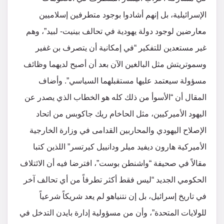
الإسرائيلية، بل إنهم أشادوا بوجود متطرفين إسلاميين
معارضين لوجود دولة يهودية في تحالف بينيت- لبيد”، وهم
غير مستعدين للتفكير “في إمكانية أن يتصرف بن غفير
وسموتريتش مثل البالغين الآن بعد أن أصبح لديهما وظائف
مسؤولة سيعتمد عليها مستقبلهما السياسي”. وأضاف
المقال أن “الأسوأ من ذلك كله هو الخطاب الذي يصدر عن
اليهود الأميركيين، مثل الحاخام ريك جاكوبس من اتحاد
الإصلاح اليهودي والمحاربين القدامى في وزارة الخارجية
الأميركية هارون ديفيد ميلر ودانييل كيرتسر” اللذين كتبا
مقالاً في صحيفة “واشنطن بوست”، افترضا فيه أن الائتلاف
الحكومي الجديد “ليس فقط أكثر تطرفاً من أي تحالف آخر
في تاريخ إسرائيل، بل إن نتنياهو لم يعد شريكاً شرعياً
للولايات المتحدة”، وأن من مسؤولية إدارة بايدن التدخل في