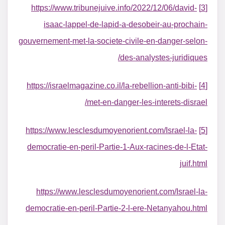
https://www.tribunejuive.info/2022/12/06/david-
[3]
isaac-lappel-de-lapid-a-desobeir-au-prochain-
gouvernement-met-la-societe-civile-en-danger-selon-
des-analystes-juridiques/
https://israelmagazine.co.il/la-rebellion-anti-bibi-
[4]
met-en-danger-les-interets-disrael/
https://www.lesclesdumoyenorient.com/Israel-la-
[5]
democratie-en-peril-Partie-1-Aux-racines-de-l-Etat-
juif.html
https://www.lesclesdumoyenorient.com/Israel-la-
democratie-en-peril-Partie-2-l-ere-Netanyahou.html