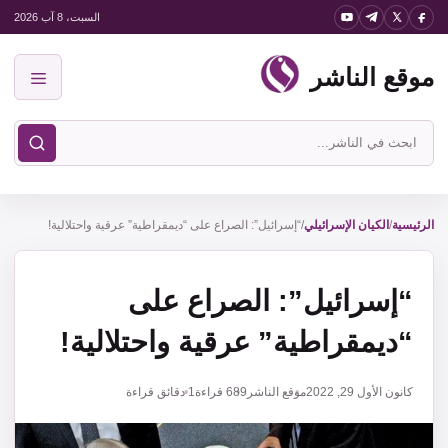
نتقل
السبت، 8 آب 2026
لى
موقع الناشر
لمحتوى
القائمة
ابحث
في
موقع
الناشر
الرئيسية
/
الكيان الإسرائيلي
/
“إسرائيل”: الصراع على “ديمقراطية” عرقية واحتلالية!
“إسرائيل”: الصراع على
“ديمقراطية” عرقية واحتلالية!
كانون الأول 29, 2022
موقع الناشر
689
قراءة
1 دقائق قراءة