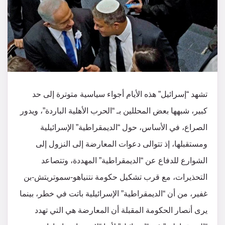
تشهد “إسرائيل” هذه الأيام أجواء سياسية متوترة إلى حد
كبير، شبهها بعض المحللين بـ “الحرب الأهلية الباردة”، ويدور
الصراع، في الأساس، حول “الديمقراطية” الإسرائيلية
ومستقبلها، إذ تتوالى دعوات المعارضة إلى النزول إلى
الشوارع للدفاع عن “الديمقراطية” المهددة، وتتصاعد
التحذيرات، مع قرب تشكيل حكومة نتنياهو-سموتريتش-بن
غفير، من أن “الديمقراطية” الإسرائيلية باتت في خطر، بينما
يرى أنصار الحكومة المقبلة أن المعارضة هي التي تهدد