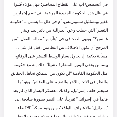
في أغسطس/ آب على القطاع المحاصر؛ فهل هؤلاء قُتلوا
في ظل هذه الحكومة الجديدة المرعبة التي تضم إيتمار بن
غفير وبتسلئيل سموتريتش، أم في ظل ما يسمى بـ “حكومة
التغيير” التي حملت وعوداً ليبرالية من يائير لبيد وبيني
غانتس؟”. وينهي الصحافي في “هآرتس” مقاله بالقول: “من
المرجح أن يكون الاختلاف بين النظامين، قبل كل شيء،
مسألة بلاغية: إذ يحاول يسار الوسط التستر على الوقائع،
بينما لن يخفي اليمين المتطرف شيئاً”، ذلك إنه مع حكومة
مثل الحكومة القادمة “لن يكون من الممكن تجاهل الحقائق
والنظر في الاتجاه الآخر والتعتيم على الوقائع”، وهو “ما
سيجبر حلفاء إسرائيل، وكذلك معسكر اليسار الذي لم يعد
قائماً في “إسرائيل” تقريباً، على النظر بصورة صادقة إلى
“إسرائيل” والاعتراف بالواقع”، ولن يعود ممكناً “الاكتفاء
بإدانات ضعيفة، ولا بالتمسك بعملية سلام وهمية ولا بحل