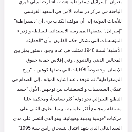
بعنوان: “إسرائيل ديمقراطية هشة”، أشارت أميلي فيري
الباحثة في مركز دراسات الأمن في المعهد الفرنسي
للأبحاث الدولية إلى أن مؤلف الكتاب يرى أن “ديمقراطية”
“إسرائيل” تضعفها الممارسة الاستبدادية للسلطة وازدراء
المؤسسات التي تشكل حكم القانون، وأن “الخطيئة
الأصلية” لسنة 1948 تمثلت في عدم وجود دستور يميّز بين
المجالين الديني والدنيوي، وفي إفلاس حماية حقوق
الإنسان، وخصوصاً الأقليات التي يصفها كوهين بـ “روح
الديمقراطية”. ثم تتوقف عند إشارة المؤلف إلى الصدام في
عقدّي السبعينيات والتسعينيات بين توجهين، الأول “جسد
التطلع الليبرالي نحو دولة أكثر تسامحاً، ومحكمة عليا
مستقلة ومجتمع أكثر علمانية”، بينما انطوى الثاني على
مركبات “قومية ودينية وهوياتية، وهو الذي انتصر على مدى
العقد التالي الذي شهد اغتيال يتسحاق رابين سنة 1995”.