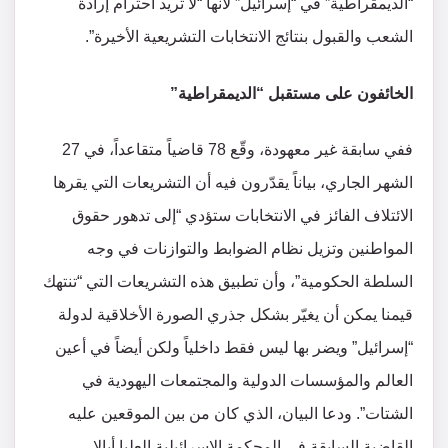
“الديمقراطية” في “إسرائيل” لأنها “لا تريد احترام إرادة
الشعب والقبول بنتائج الانتخابات التشريعية الأخيرة”.
الخائفون على مستقبل “الديمقراطية”
ففي سابقة غير معهودة، وقّع 78 قاضياً متقاعداً، في 27
الشهر الجاري، بياناً يقدّرون فيه أن التشريعات التي يقرها
الائتلاف الفائز في الانتخابات ستؤدي “إلى تدهور حقوق
المواطنين وتزيل نظام الضوابط والتوازنات في وجه
السلطة الحكومية”، وأن تطبيق هذه التشريعات التي “تنتهك
قيمنا يمكن أن يغيّر بشكل جذري الصورة الأخلاقية لدولة
“إسرائيل” ويضر بها ليس فقط داخلياً ولكن أيضاً في أعين
العالم والمؤسسات الدولية والمجتمعات اليهودية في
الشتات”. ودعا البيان، الذي كان من بين الموقعين عليه
القاضية السابقة في المحكمة الإسرائيلية العليا أيالا