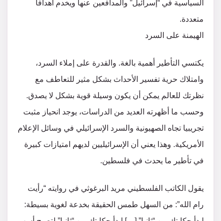
السياسية في “إسرائيل” والمدافعين عنها ويخدم أهدافا
متعددة.
الهيمنة على السرد
يكتسي التأطير أهمية بالغة. والقدرة على إملاء السرد،
وامتلاك حرية تفسير الأحداث بشكل مثير للتعاطف مع
نظرتك للعالم يمكن أن يكون وسيلة قوية بشكل لا يصدق.
وحسب ما أظهرته العديد من الدراسات، يوجد انحياز مثبت
تجريبيا تجاه الصهيونية والسرد الإسرائيلي في وسائل الإعلام
الأمريكية. وهذا يعني أن الإسرائيليين لديهم امتيازات كبيرة
في تأطير ما يحدث في فلسطين.
يقول الكاتب الفلسطيني مريد البرغوثي في روايته “رأيت
رام الله”: من السهل طمس الحقيقة بخدعة لغوية بسيطة:
ابدأ حكايتك من “ثانيا” […] ابدأ حكايتك من “ثانيا” لتصبح أسهم