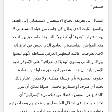
ضدهم؟
استنادُا إلى تعريفه، يحتاج الاستعمار الاستيطاني إلى العنف
والقمع الثابت الذي يطال كل جانب من حياة المستعمَر. لا
يوجد فترات “هدوء” أو “تطبيع” بالنسبة للفلسطينيين. لنأخذ
مثلا المواطن الفلسطيني العادي الذي يعيش في غزة. إنه
لاجئ تعرضت عائلته للتطهير العرقي ببساطة لأنهم ليسوا
يهودًا، وبالتالي يمثلون “تهديدًا ديمغرافيا” على الإثنوقراطية
الإسرائيلية. إن هذا الشخص لديه حق محاولة واستعادة
حقوقه المسلوبة بأي وسيلة ممكنة. ولا يمكن اعتبار ذلك
تحت أي ظرف أو سيناريو محتمل عدوانا يمكن أن يبرر
“الدفاع عن النفس”. فضلا عن ذلك، تريد “إسرائيل” أن
تحتفظ بالحق في احتلال الفلسطينيين وتعذيبهم ومحاصرتهم
وتطهيرهم عرقيا وسرقة أرضهم ومنازلهم وأرزاقهم،