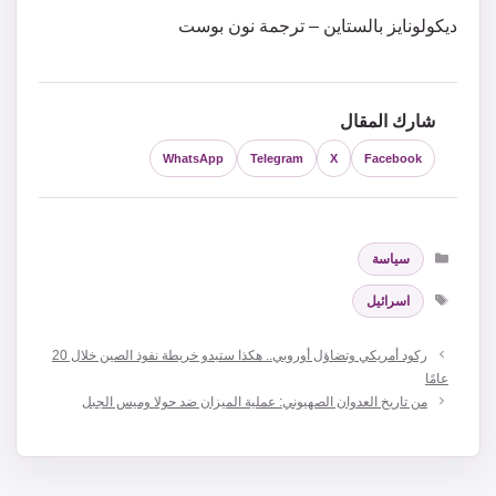
ديكولونايز بالستاين – ترجمة نون بوست
شارك المقال
WhatsApp
Telegram
X
Facebook
التصنيفات
سياسة
الوسوم
اسرائيل
ركود أمريكي وتضاؤل أوروبي.. هكذا ستبدو خريطة نفوذ الصين خلال 20
عامًا
من تاريخ العدوان الصهيوني: عملية الميزان ضد حولا وميس الجبل