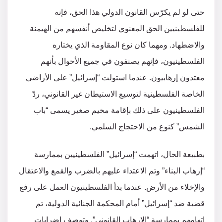
حتى لو لم يكرّس القانون الدولي هذا الحق، فإنه
للفلسطينيين الحق المعنوي لتخليص أنفسهم من الهيمنة
والاضطهاد. ومهما كان نوع المقاومة الذي يختاره
الفلسطينيون، فإنهم يصنفون في جميع الأحوال بأنهم
معتدون إرهابيون. عندما استولت “إسرائيل” على الأراضي
الخاصة الفلسطينية لتوسيع الاستيطان غير القانوني، ردّ
الفلسطينيون على ذلك بإقامة مخيم صغير يسمى “باب
الشمس” كنوع من الاحتجاج السلمي.
بطبيعة الحال، اتهمت “إسرائيل” الفلسطينيين بممارسة
“إرهاب البناء” وتم الاعتداء عليهم بالضرب والقمع والاعتقال
والإخلاء من الأرض. عندما بدأ الفلسطينيون العمل على رفع
قضية ضد “إسرائيل” أمام المحكمة الجنائية الدولية، تم
اتهامهم بممارسة “الإرهاب القانوني”. وتوصف إضرابات