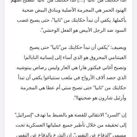
الهنود الحمر هي المجرمة الأصلية وبنادق البيض ضحية
بأكملها. يكفي أن تبدأ حكايتك من “ثانيا”، حتى يصبح غضب
السود ضد الرجل الأبيض هو الفعل الوحشي”.
ويضيف: “يكفي أن تبدأ حكايتك من”ثانيا” حتى يصبح
الفيتنامي المحروق هو الذي أساء إلى إنسانية النابالم!
وتصبح أغاني فيكتور هارا هي العار وليس رصاص بينوشيه
الذي حصد آلاف الأرواح في ملعب سنتياغو! يكفي أن تبدأ
حكايتك من “ثانيا” حتى تصبح ستي أم عطا هي المجرمة
وأرئيل شارون هو ضحيتها!”.
إن “السرد” الانتقائي للقصة هو بالضبط ما تهدف “إسرائيل”
إلى تحقيقه من خلال تأطير جميع عملياتها العسكرية تحت
مسمى “الدفاع عن النفس”. إن التذرع بالدفاع عن النفس