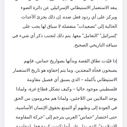
يبعد الاستعمار الاستيطاني الإسرائيلي عن دائرة الضوء
ويركز على أي ردود فعل ضده. إن ذلك يجزئ الأحداث
الحالية إلى “تصعيدات” منفصلة لا سياق لها يجب على
“إسرائيل” “التعامل” معها. يتم ذلك لتجنب ذكر أي شيء في
سياقه التاريخي الصحيح.
إذا قيّدت نطاق القصة وبدأتها بصواريخ حماس، فإنهم
يصبحون فجأة المعتدين. وما يتم إخفاؤه هو تاريخ الاستعمار
الاستيطاني بأكمله – الذي يسبق أي فصيل مقاومة
فلسطيني موجود حاليا – وكيف تشكل قطاع غزة، ولماذا
يوجد الملايين من اللاجئين، ولماذا هم محرومون من الحق
في العودة إلى وطنهم أو التمتع بحقوق الإنسان الأساسية.
حتى اختصار “حماس” العربي يترجم إلى “حركة المقاومة
الإسلامية”، الذي يدل على أنها تكونت كردة فعل لمقاومة